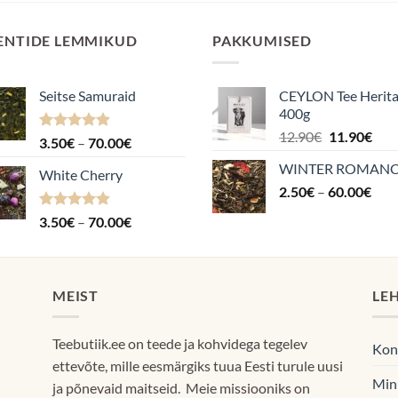
ENTIDE LEMMIKUD
PAKKUMISED
Seitse Samuraid
CEYLON Tee Herit
400g
Algne
Pra
12.90
€
11.90
€
Hinnanguga
Hinnavahemik:
3.50
€
–
70.00
€
hind
hin
4.88
/ 5
3.50€
WINTER ROMAN
oli:
on:
White Cherry
kuni
Hin
2.50
€
–
12.90€.
60.00
€
11.9
70.00€
2.5
Hinnanguga
Hinnavahemik:
3.50
€
–
70.00
€
kuni
4.87
/ 5
3.50€
60.
kuni
70.00€
MEIST
LE
Teebutiik.ee on teede ja kohvidega tegelev
Kon
ettevõte, mille eesmärgiks tuua Eesti turule uusi
Min
ja põnevaid maitseid. Meie missiooniks on