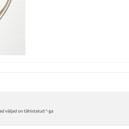
d väljad on tähistatud
*
-ga