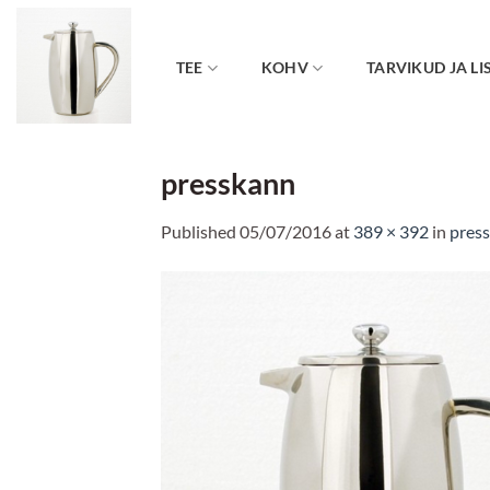
Skip
to
content
TEE
KOHV
TARVIKUD JA LI
presskann
Published
05/07/2016
at
389 × 392
in
pres