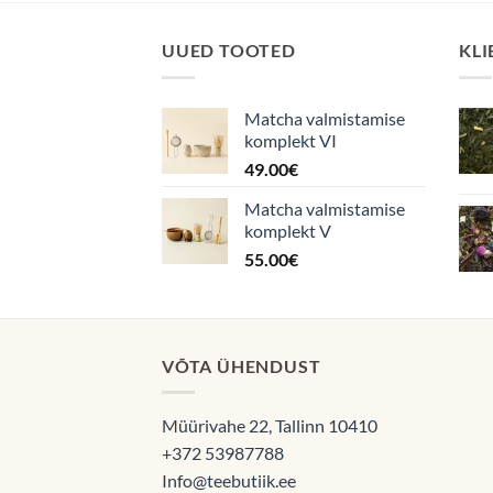
UUED TOOTED
KLI
Matcha valmistamise
komplekt VI
49.00
€
Matcha valmistamise
komplekt V
55.00
€
VÕTA ÜHENDUST
Müürivahe 22, Tallinn 10410
+372 53987788
Info@teebutiik.ee