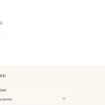
CE
navahemik:
0€
00€
navahemik:
0€
00€
HED
takt
u konto