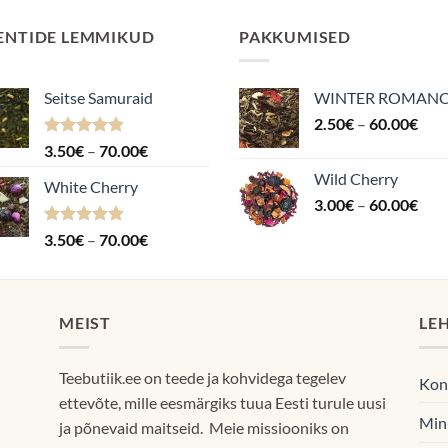
ENTIDE LEMMIKUD
PAKKUMISED
Seitse Samuraid
WINTER ROMAN
Hin
2.50
€
–
60.00
€
2.5
Hinnanguga
Hinnavahemik:
3.50
€
–
70.00
€
kuni
4.88
/ 5
3.50€
Wild Cherry
60.
White Cherry
kuni
Hin
3.00
€
–
60.00
€
70.00€
3.0
Hinnanguga
Hinnavahemik:
3.50
€
–
70.00
€
kuni
4.87
/ 5
3.50€
60.
kuni
70.00€
MEIST
LE
Teebutiik.ee on teede ja kohvidega tegelev
Kon
ettevõte, mille eesmärgiks tuua Eesti turule uusi
Min
ja põnevaid maitseid. Meie missiooniks on