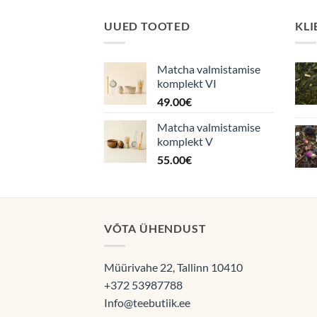
UUED TOOTED
KLI
Matcha valmistamise
komplekt VI
49.00
€
Matcha valmistamise
komplekt V
55.00
€
VÕTA ÜHENDUST
Müürivahe 22, Tallinn 10410
+372 53987788
Info@teebutiik.ee