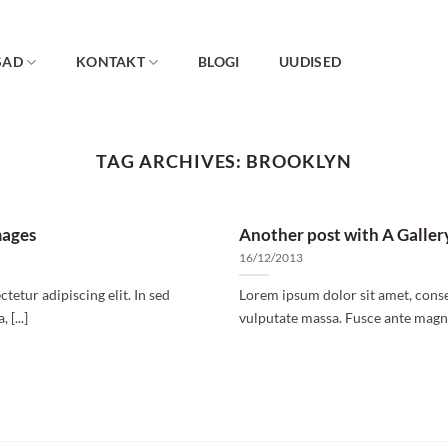
SAD
KONTAKT
BLOGI
UUDISED
TAG ARCHIVES:
BROOKLYN
mages
Another post with A Galler
16/12/2013
tetur adipiscing elit. In sed
Lorem ipsum dolor sit amet, consec
[...]
vulputate massa. Fusce ante magna,