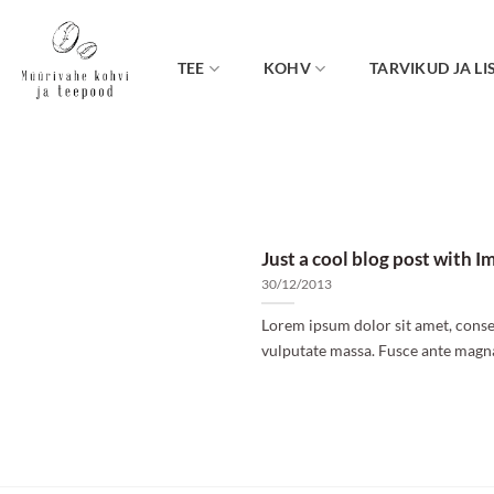
Skip
to
content
TEE
KOHV
TARVIKUD JA LI
Just a cool blog post with I
30/12/2013
Lorem ipsum dolor sit amet, consec
vulputate massa. Fusce ante magna, 