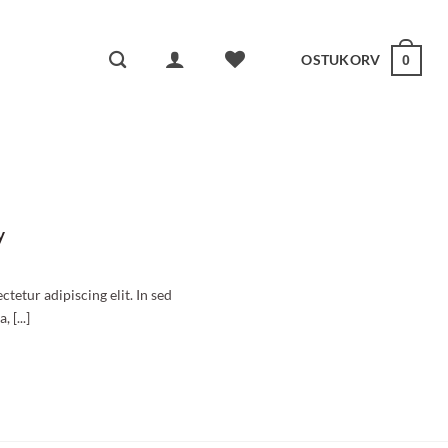
OSTUKORV
0
y
tetur adipiscing elit. In sed
 [...]