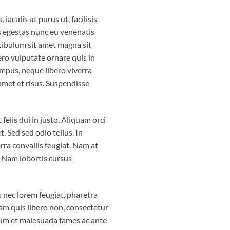
aculis ut purus ut, facilisis
s egestas nunc eu venenatis
stibulum sit amet magna sit
ero vulputate ornare quis in
empus, neque libero viverra
amet et risus. Suspendisse
 felis dui in justo. Aliquam orci
t. Sed sed odio tellus. In
erra convallis feugiat. Nam at
. Nam lobortis cursus
s nec lorem feugiat, pharetra
uam quis libero non, consectetur
rdum et malesuada fames ac ante