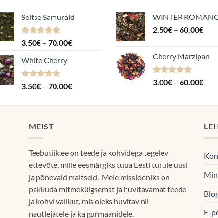
Seitse Samuraid
WINTER ROMAN
Hin
2.50
€
–
60.00
€
2.5
Hinnanguga
Hinnavahemik:
3.50
€
–
70.00
€
kuni
4.88
/ 5
3.50€
Cherry Marzipan
60.
White Cherry
kuni
70.00€
Hinnanguga
Hin
3.00
€
–
60.00
€
Hinnanguga
Hinnavahemik:
3.50
€
–
70.00
€
5.00
/ 5
3.0
4.87
/ 5
3.50€
kuni
kuni
60.
70.00€
MEIST
LE
Teebutiik.ee on teede ja kohvidega tegelev
Kon
ettevõte, mille eesmärgiks tuua Eesti turule uusi
Min
ja põnevaid maitseid. Meie missiooniks on
pakkuda mitmekülgsemat ja huvitavamat teede
Blog
ja kohvi valikut, mis oleks huvitav nii
E-p
nautlejatele ja ka gurmaanidele.