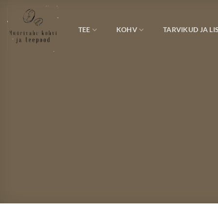
Skip
to
content
TEE
KOHV
TARVIKUD JA LI