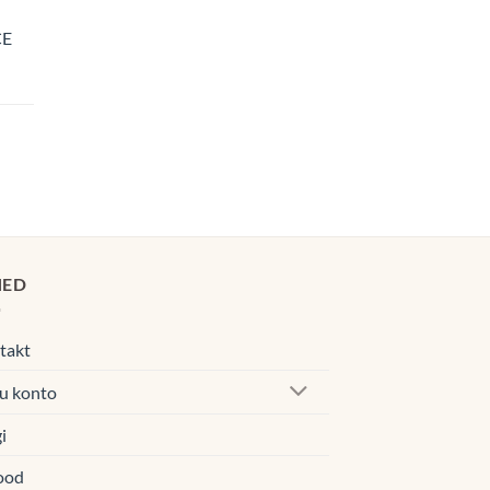
CE
navahemik:
0€
00€
navahemik:
0€
00€
HED
takt
u konto
i
ood