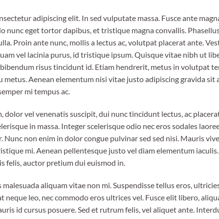
ectetur adipiscing elit. In sed vulputate massa. Fusce ante magna, i
 nunc eget tortor dapibus, et tristique magna convallis. Phasellu
lla. Proin ante nunc, mollis a lectus ac, volutpat placerat ante. Ve
uam vel lacinia purus, id tristique ipsum. Quisque vitae nibh ut lib
a bibendum risus tincidunt id. Etiam hendrerit, metus in volutpat t
eu metus. Aenean elementum nisi vitae justo adipiscing gravida sit 
semper mi tempus ac.
, dolor vel venenatis suscipit, dui nunc tincidunt lectus, ac placerat
, scelerisque in massa. Integer scelerisque odio nec eros sodales laoree
por. Nunc non enim in dolor congue pulvinar sed sed nisi. Mauris viv
tristique mi. Aenean pellentesque justo vel diam elementum iaculis
s felis, auctor pretium dui euismod in.
 malesuada aliquam vitae non mi. Suspendisse tellus eros, ultricie
t neque leo, nec commodo eros ultrices vel. Fusce elit libero, aliq
ris id cursus posuere. Sed et rutrum felis, vel aliquet ante. Inte