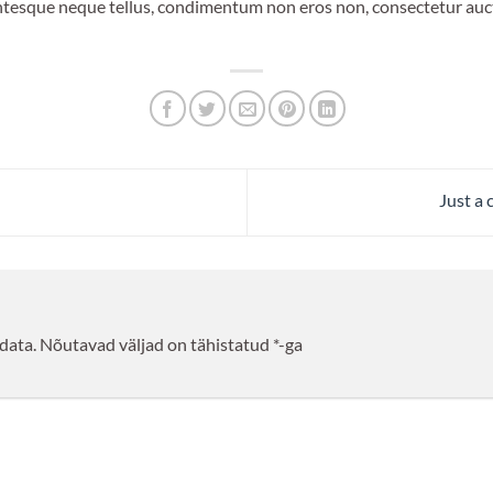
entesque neque tellus, condimentum non eros non, consectetur auc
Just a 
data.
Nõutavad väljad on tähistatud
*
-ga