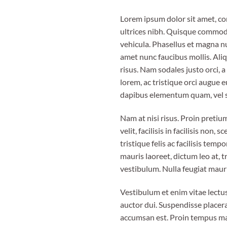
Lorem ipsum dolor sit amet, cons
ultrices nibh. Quisque commodo
vehicula. Phasellus et magna nu
amet nunc faucibus mollis. Aliq
risus. Nam sodales justo orci, 
lorem, ac tristique orci augue 
dapibus elementum quam, vel 
Nam at nisi risus. Proin pretium
velit, facilisis in facilisis non
tristique felis ac facilisis tem
mauris laoreet, dictum leo at, 
vestibulum. Nulla feugiat mauri
Vestibulum et enim vitae lectus
auctor dui. Suspendisse placera
accumsan est. Proin tempus mau