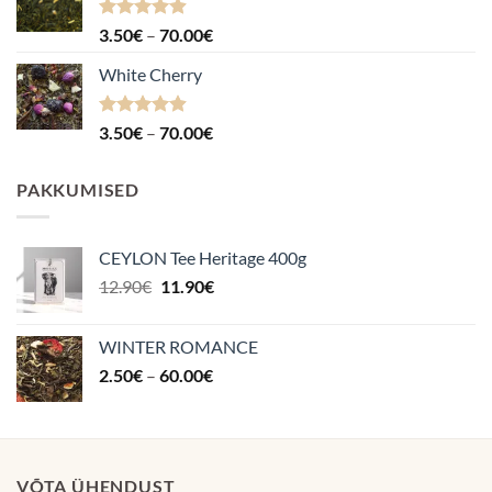
Hinnanguga
Hinnavahemik:
3.50
€
–
70.00
€
4.88
/ 5
3.50€
White Cherry
kuni
70.00€
Hinnanguga
Hinnavahemik:
3.50
€
–
70.00
€
4.87
/ 5
3.50€
kuni
PAKKUMISED
70.00€
CEYLON Tee Heritage 400g
Algne
Praegune
12.90
€
11.90
€
hind
hind
oli:
on:
WINTER ROMANCE
12.90€.
11.90€.
Hinnavahemik:
2.50
€
–
60.00
€
2.50€
kuni
60.00€
VÕTA ÜHENDUST