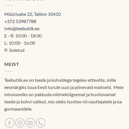
Müürivahe 22, Tallinn 10410
+372 53987788
Info@teebutiik.ee
E - R: 10:00 - 18:00
L: 10:00 - 16:00
P: Suletud
MEIST
Teebutiik.ee on teede ja kohvidega tegelev ettevõte, mille
eesmärgiks tuua Eesti turule uusi ja põnevaid maitseid. Meie
missiooniks on pakkuda mitmekülgsemat ja huvitavamat
teede ja kohvi valikut, mis oleks huvitav nii nautlejatele ja ka
gurmaanidele.