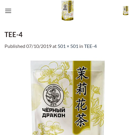
Skip
to
content
TEE-4
Published
07/10/2019
at
501 × 501
in
TEE-4