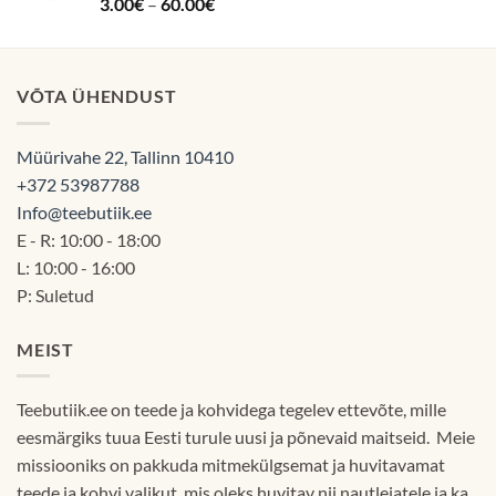
Hinnanguga
Hinnavahemik:
3.00
€
–
60.00
€
5.00
/ 5
3.00€
kuni
60.00€
VÕTA ÜHENDUST
Müürivahe 22, Tallinn 10410
+372 53987788
Info@teebutiik.ee
E - R: 10:00 - 18:00
L: 10:00 - 16:00
P: Suletud
MEIST
Teebutiik.ee on teede ja kohvidega tegelev ettevõte, mille
eesmärgiks tuua Eesti turule uusi ja põnevaid maitseid. Meie
missiooniks on pakkuda mitmekülgsemat ja huvitavamat
teede ja kohvi valikut, mis oleks huvitav nii nautlejatele ja ka