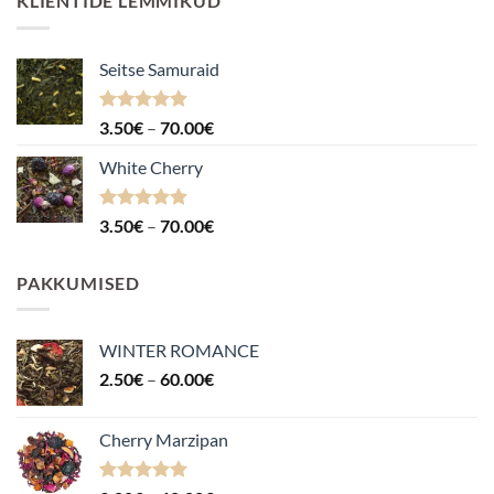
KLIENTIDE LEMMIKUD
Seitse Samuraid
Hinnanguga
Hinnavahemik:
3.50
€
–
70.00
€
4.88
/ 5
3.50€
White Cherry
kuni
70.00€
Hinnanguga
Hinnavahemik:
3.50
€
–
70.00
€
4.87
/ 5
3.50€
kuni
PAKKUMISED
70.00€
WINTER ROMANCE
Hinnavahemik:
2.50
€
–
60.00
€
2.50€
kuni
Cherry Marzipan
60.00€