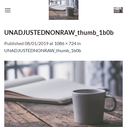
Skip
to
content
UNADJUSTEDNONRAW_thumb_1b0b
Published
08/01/2019
at
1086 × 724
in
UNADJUSTEDNONRAW_thumb_1b0b