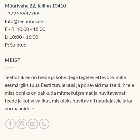
Müürivahe 22, Tallinn 10410
+372 53987788
Info@teebutiik.ee
E - R: 10:00 - 18:00
L: 10:00 - 16:00
P: Suletud
MEIST
Teebutiik.ee on teede ja kohvidega tegelev ettevõte, mille
eesmärgiks tuua Eesti turule uusi ja põnevaid maitseid. Meie
missiooniks on pakkuda mitmekülgsemat ja huvitavamat
teede ja kohvi valikut, mis oleks huvitav nii nautlejatele ja ka
gurmaanidele.