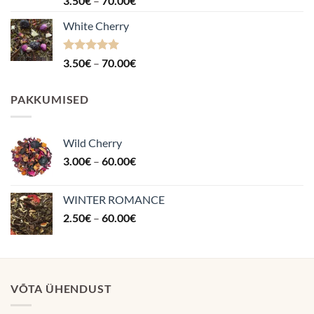
3.50
€
–
70.00
€
4.88
/ 5
3.50€
White Cherry
kuni
70.00€
Hinnanguga
Hinnavahemik:
3.50
€
–
70.00
€
4.87
/ 5
3.50€
kuni
PAKKUMISED
70.00€
Wild Cherry
Hinnavahemik:
3.00
€
–
60.00
€
3.00€
kuni
WINTER ROMANCE
60.00€
Hinnavahemik:
2.50
€
–
60.00
€
2.50€
kuni
60.00€
VÕTA ÜHENDUST