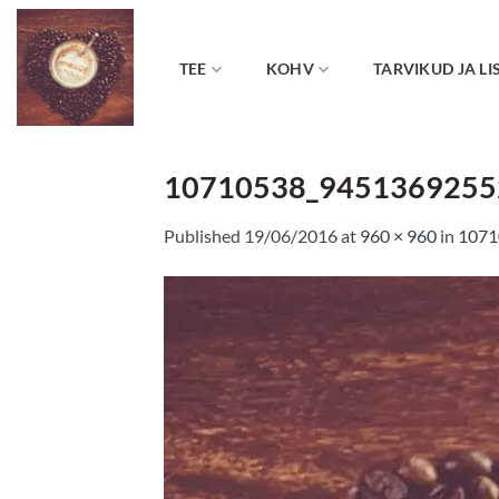
Skip
to
content
TEE
KOHV
TARVIKUD JA LI
10710538_9451369255
Published
19/06/2016
at
960 × 960
in
1071