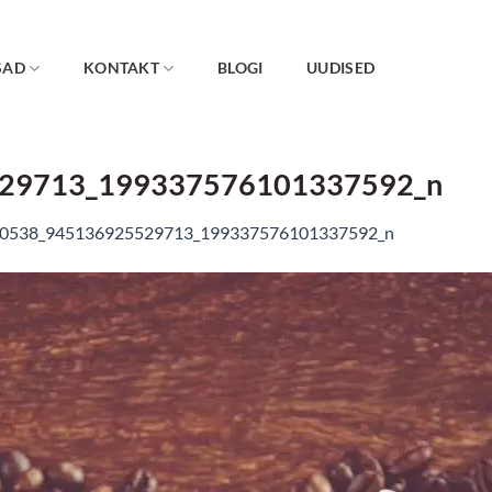
SAD
KONTAKT
BLOGI
UUDISED
29713_199337576101337592_n
0538_945136925529713_199337576101337592_n