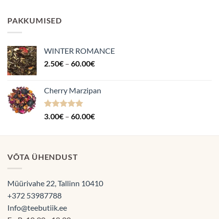
4.87
/ 5
3.50€
kuni
PAKKUMISED
70.00€
WINTER ROMANCE
Hinnavahemik:
2.50
€
–
60.00
€
2.50€
kuni
Cherry Marzipan
60.00€
Hinnanguga
Hinnavahemik:
3.00
€
–
60.00
€
5.00
/ 5
3.00€
kuni
60.00€
VÕTA ÜHENDUST
Müürivahe 22, Tallinn 10410
+372 53987788
Info@teebutiik.ee