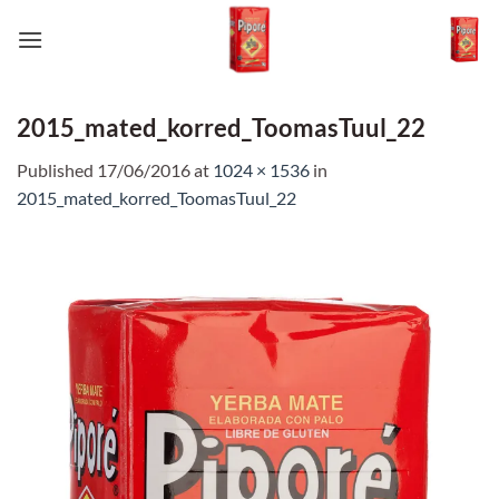
Skip
to
content
2015_mated_korred_ToomasTuul_22
Published
17/06/2016
at
1024 × 1536
in
2015_mated_korred_ToomasTuul_22