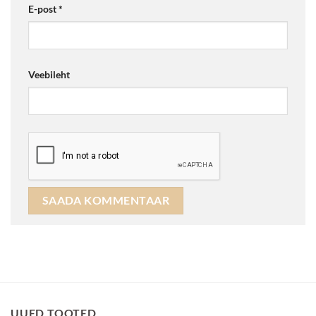
E-post
*
Veebileht
UUED TOOTED