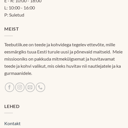
E - R: 10:00 - 18:00
L: 10:00 - 16:00
P: Suletud
MEIST
Teebutiik.ee on teede ja kohvidega tegelev ettevõte, mille
eesmärgiks tuua Eesti turule uusi ja põnevaid maitseid. Meie
missiooniks on pakkuda mitmekülgsemat ja huvitavamat
teede ja kohvi valikut, mis oleks huvitav nii nautlejatele ja ka
gurmaanidele.
LEHED
Kontakt