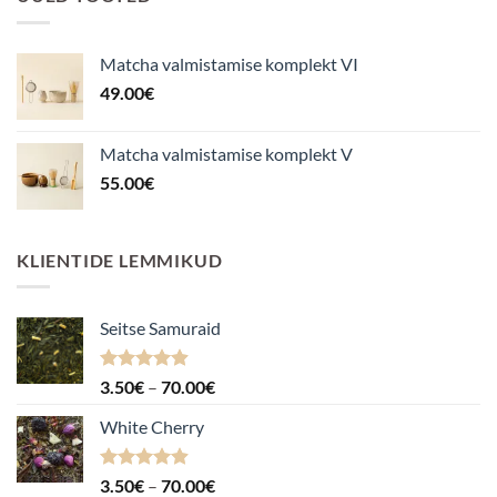
Matcha valmistamise komplekt VI
49.00
€
Matcha valmistamise komplekt V
55.00
€
KLIENTIDE LEMMIKUD
Seitse Samuraid
Hinnanguga
Hinnavahemik:
3.50
€
–
70.00
€
4.88
/ 5
3.50€
White Cherry
kuni
70.00€
Hinnanguga
Hinnavahemik:
3.50
€
–
70.00
€