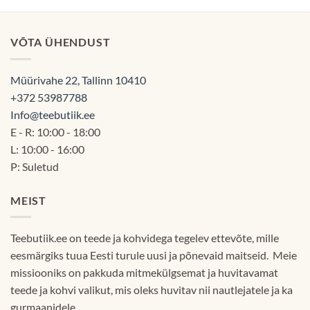
kuni
60.00€
VÕTA ÜHENDUST
Müürivahe 22, Tallinn 10410
+372 53987788
Info@teebutiik.ee
E - R: 10:00 - 18:00
L: 10:00 - 16:00
P: Suletud
MEIST
Teebutiik.ee on teede ja kohvidega tegelev ettevõte, mille
eesmärgiks tuua Eesti turule uusi ja põnevaid maitseid. Meie
missiooniks on pakkuda mitmekülgsemat ja huvitavamat
teede ja kohvi valikut, mis oleks huvitav nii nautlejatele ja ka
gurmaanidele.