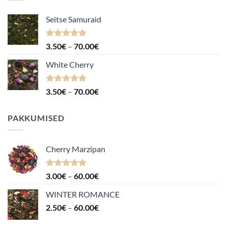
Seitse Samuraid
Hinnanguga
Hinnavahemik:
3.50
€
–
70.00
€
4.88
/ 5
3.50€
White Cherry
kuni
70.00€
Hinnanguga
Hinnavahemik:
3.50
€
–
70.00
€
4.87
/ 5
3.50€
kuni
PAKKUMISED
70.00€
Cherry Marzipan
Hinnanguga
Hinnavahemik:
3.00
€
–
60.00
€
5.00
/ 5
3.00€
WINTER ROMANCE
kuni
Hinnavahemik:
2.50
€
–
60.00
€
60.00€
2.50€