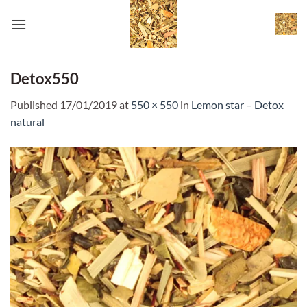
Skip
to
content
Detox550
Published
17/01/2019
at
550 × 550
in
Lemon star – Detox
natural