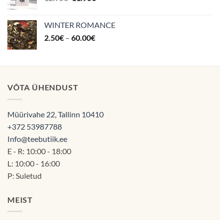
hind
hind
oli:
on:
WINTER ROMANCE
12.90€.
11.90€.
Hinnavahemik:
2.50
€
–
60.00
€
2.50€
kuni
60.00€
VÕTA ÜHENDUST
Müürivahe 22, Tallinn 10410
+372 53987788
Info@teebutiik.ee
E - R: 10:00 - 18:00
L: 10:00 - 16:00
P: Suletud
MEIST