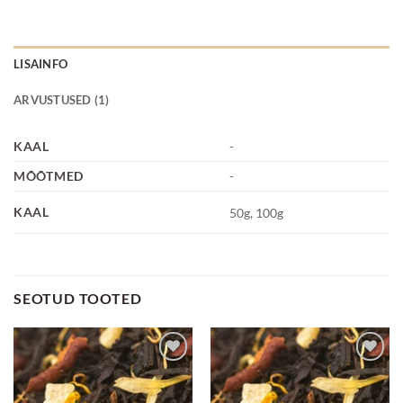
LISAINFO
ARVUSTUSED (1)
KAAL
-
MÕÕTMED
-
KAAL
50g, 100g
SEOTUD TOOTED
Lisa
Lisa
lemmikuks
lemmikuks