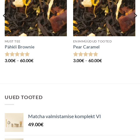
MUST TEE
ENIMMÜÜDUD TOOTED
Pähkli Brownie
Pear Caramel
Hinnavahemik:
Hinnavahemik:
3.00
€
–
60.00
€
3.00
€
–
60.00
€
Hinnanguga
Hinnanguga
3.00€
3.00€
5
/ 5
4.78
/ 5
kuni
kuni
60.00€
60.00€
UUED TOOTED
Matcha valmistamise komplekt VI
49.00
€