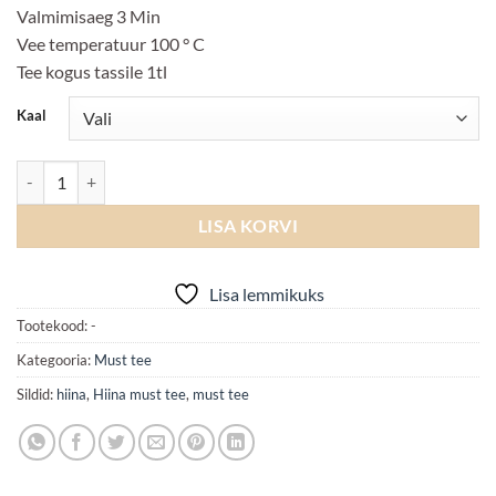
Valmimisaeg 3 Min
Vee temperatuur 100 ° C
Tee kogus tassile 1tl
Kaal
Golden Yunnan kogus
LISA KORVI
Lisa lemmikuks
Tootekood:
-
Kategooria:
Must tee
Sildid:
hiina
,
Hiina must tee
,
must tee