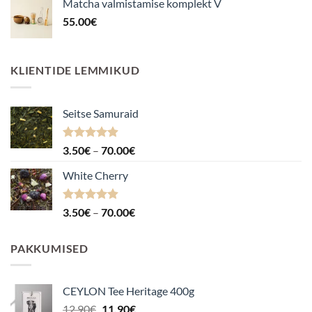
Matcha valmistamise komplekt V
55.00
€
KLIENTIDE LEMMIKUD
Seitse Samuraid
Hinnanguga
Hinnavahemik:
3.50
€
–
70.00
€
4.88
/ 5
3.50€
White Cherry
kuni
70.00€
Hinnanguga
Hinnavahemik:
3.50
€
–
70.00
€
4.87
/ 5
3.50€
kuni
PAKKUMISED
70.00€
CEYLON Tee Heritage 400g
Algne
Praegune
12.90
€
11.90
€