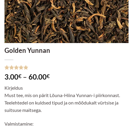
Golden Yunnan
Hinnatud
1
Hinnavahemik:
3.00
–
60.00
€
€
5
/5
kliendi
3.00€
hinnangu
Kirjeldus
põhjal
kuni
Must tee, mis on pärit Lõuna-Hiina Yunnan-i piirkonnast.
60.00€
Teelehtedel on kuldsed tipud ja on mõõdukalt vürtsise ja
suitsuse maitsega.
Valmistamine: