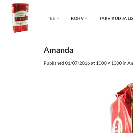
Skip
to
content
TEE
KOHV
TARVIKUD JA LI
Amanda
Published
01/07/2016
at
1000 × 1000
in
A