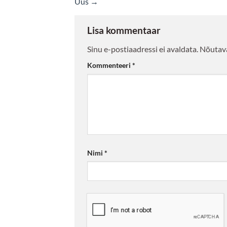
Uus
→
Lisa kommentaar
Sinu e-postiaadressi ei avaldata.
Nõutava
Kommenteeri
*
Nimi
*