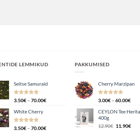
ENTIDE LEMMIKUD
PAKKUMISED
Seitse Samuraid
Cherry Marzipan
Hinnanguga
Hinnavahemik:
Hinnanguga
Hin
3.50
€
–
70.00
€
3.00
€
–
60.00
€
4.88
/ 5
5.00
/ 5
3.50€
3.0
White Cherry
CEYLON Tee Herit
kuni
kuni
400g
70.00€
60.
Algne
Pra
12.90
€
11.90
€
Hinnanguga
Hinnavahemik:
3.50
€
–
70.00
€
hind
hin
4.87
/ 5
3.50€
oli:
on: