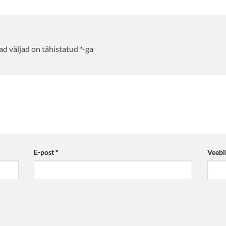
d väljad on tähistatud
*
-ga
E-post
*
Veebi