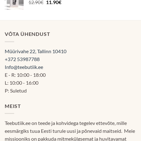
Algne
Praegune
12.90
€
11.90
€
hind
hind
oli:
on:
12.90€.
11.90€.
VÕTA ÜHENDUST
Müürivahe 22, Tallinn 10410
+372 53987788
Info@teebutiik.ee
E - R: 10:00 - 18:00
L: 10:00 - 16:00
P: Suletud
MEIST
Teebutiik.ee on teede ja kohvidega tegelev ettevõte, mille
eesmärgiks tuua Eesti turule uusi ja põnevaid maitseid. Meie
missiooniks on pakkuda mitmekülgsemat ja huvitavamat