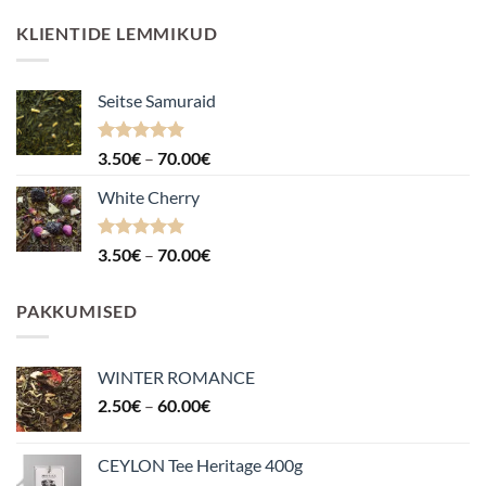
KLIENTIDE LEMMIKUD
Seitse Samuraid
Hinnanguga
Hinnavahemik:
3.50
€
–
70.00
€
4.88
/ 5
3.50€
White Cherry
kuni
70.00€
Hinnanguga
Hinnavahemik:
3.50
€
–
70.00
€
4.87
/ 5
3.50€
kuni
PAKKUMISED
70.00€
WINTER ROMANCE
Hinnavahemik:
2.50
€
–
60.00
€
2.50€
kuni
CEYLON Tee Heritage 400g
60.00€