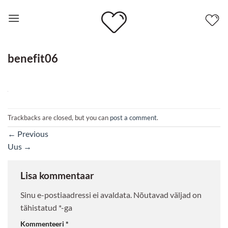
Skip
to
content
benefit06
Trackbacks are closed, but you can
post a comment
.
←
Previous
Uus
→
Lisa kommentaar
Sinu e-postiaadressi ei avaldata.
Nõutavad väljad on
tähistatud
*
-ga
Kommenteeri
*