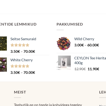
ENTIDE LEMMIKUD
PAKKUMISED
Seitse Samuraid
Wild Cherry
Hin
3.00
€
–
60.00
€
3.0
Hinnanguga
Hinnavahemik:
3.50
€
–
70.00
€
kuni
4.88
/ 5
3.50€
CEYLON Tee Herit
60.
White Cherry
kuni
400g
70.00€
Algne
Pra
12.90
€
11.90
€
Hinnanguga
Hinnavahemik:
3.50
€
–
70.00
€
hind
hin
4.87
/ 5
3.50€
oli:
on:
kuni
12.90€.
11.9
70.00€
MEIST
LE
Teebutiik.ee on teede ja kohvidega tegelev