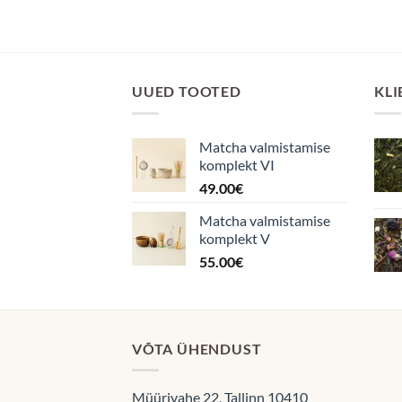
UUED TOOTED
KLI
Matcha valmistamise
komplekt VI
49.00
€
Matcha valmistamise
komplekt V
55.00
€
VÕTA ÜHENDUST
Müürivahe 22, Tallinn 10410