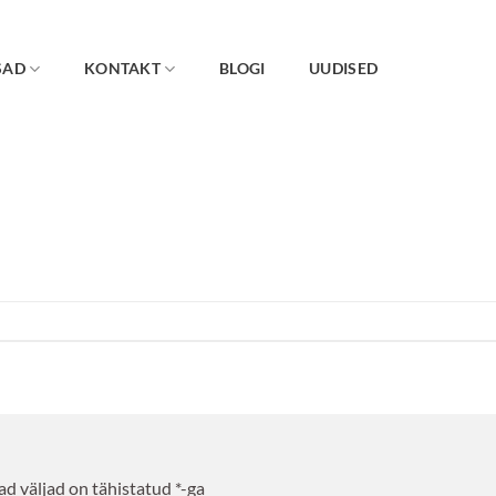
SAD
KONTAKT
BLOGI
UUDISED
d väljad on tähistatud
*
-ga