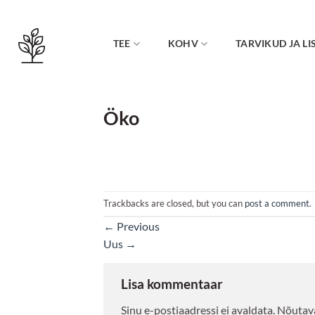
Skip
to
content
TEE
KOHV
TARVIKUD JA LI
Öko
Trackbacks are closed, but you can
post a comment
.
←
Previous
Uus
→
Lisa kommentaar
Sinu e-postiaadressi ei avaldata.
Nõutava