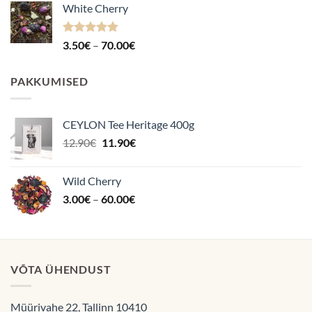
White Cherry
kuni
70.00€
Hinnanguga
Hinnavahemik:
3.50
€
–
70.00
€
4.87
/ 5
3.50€
kuni
PAKKUMISED
70.00€
CEYLON Tee Heritage 400g
Algne
Praegune
12.90
€
11.90
€
hind
hind
oli:
on:
Wild Cherry
12.90€.
11.90€.
Hinnavahemik:
3.00
€
–
60.00
€
3.00€
kuni
60.00€
VÕTA ÜHENDUST
Müürivahe 22, Tallinn 10410