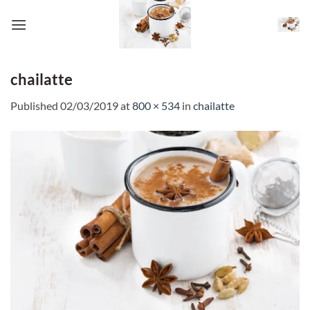
Skip
to
content
chailatte
Published
02/03/2019
at
800 × 534
in
chailatte