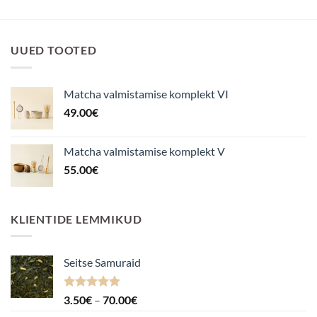
UUED TOOTED
Matcha valmistamise komplekt VI
49.00
€
Matcha valmistamise komplekt V
55.00
€
KLIENTIDE LEMMIKUD
Seitse Samuraid
Hinnanguga
Hinnavahemik:
3.50
€
–
70.00
€
4.88
/ 5
3.50€