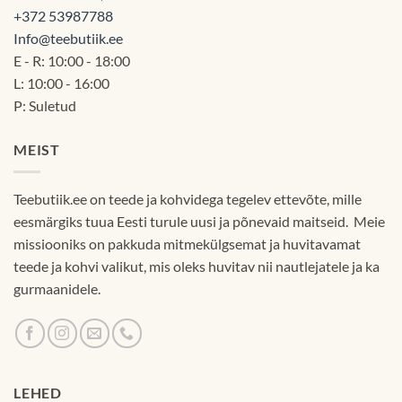
+372 53987788
Info@teebutiik.ee
E - R: 10:00 - 18:00
L: 10:00 - 16:00
P: Suletud
MEIST
Teebutiik.ee on teede ja kohvidega tegelev ettevõte, mille
eesmärgiks tuua Eesti turule uusi ja põnevaid maitseid. Meie
missiooniks on pakkuda mitmekülgsemat ja huvitavamat
teede ja kohvi valikut, mis oleks huvitav nii nautlejatele ja ka
gurmaanidele.
LEHED