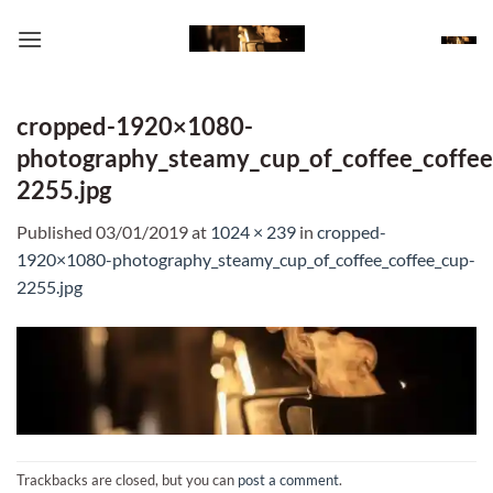
Skip
to
content
cropped-1920×1080-
photography_steamy_cup_of_coffee_coffee
2255.jpg
Published
03/01/2019
at
1024 × 239
in
cropped-
1920×1080-photography_steamy_cup_of_coffee_coffee_cup-
2255.jpg
Trackbacks are closed, but you can
post a comment
.