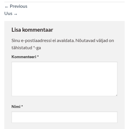
←
Previous
Uus
→
Lisa kommentaar
Sinu e-postiaadressi ei avaldata.
Nõutavad väljad on
tähistatud
*
-ga
Kommenteeri
*
Nimi
*