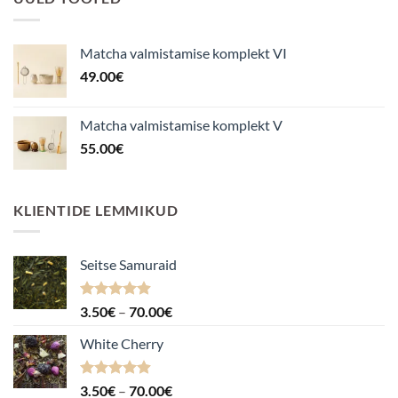
Matcha valmistamise komplekt VI
49.00
€
Matcha valmistamise komplekt V
55.00
€
KLIENTIDE LEMMIKUD
Seitse Samuraid
Hinnanguga
Hinnavahemik:
3.50
€
–
70.00
€
4.88
/ 5
3.50€
White Cherry
kuni
70.00€
Hinnanguga
Hinnavahemik:
3.50
€
–
70.00
€