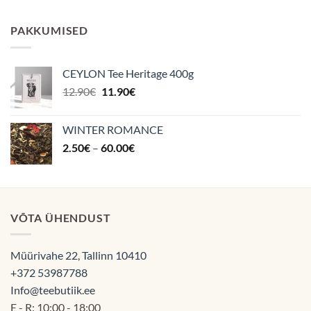
4.87
/ 5
3.50€
kuni
PAKKUMISED
70.00€
CEYLON Tee Heritage 400g
Algne
Praegune
12.90
€
11.90
€
hind
hind
oli:
on:
WINTER ROMANCE
12.90€.
11.90€.
Hinnavahemik:
2.50
€
–
60.00
€
2.50€
kuni
60.00€
VÕTA ÜHENDUST
Müürivahe 22, Tallinn 10410
+372 53987788
Info@teebutiik.ee
E - R: 10:00 - 18:00