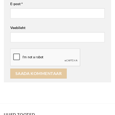
E-post
*
Veebileht
UUED TOOTED