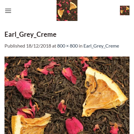
Skip
to
content
Earl_Grey_Creme
Published
18/12/2018
at
800 × 800
in
Earl_Grey_Creme