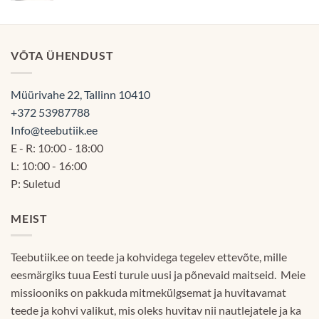
oli:
on:
12.90€.
11.90€.
VÕTA ÜHENDUST
Müürivahe 22, Tallinn 10410
+372 53987788
Info@teebutiik.ee
E - R: 10:00 - 18:00
L: 10:00 - 16:00
P: Suletud
MEIST
Teebutiik.ee on teede ja kohvidega tegelev ettevõte, mille
eesmärgiks tuua Eesti turule uusi ja põnevaid maitseid. Meie
missiooniks on pakkuda mitmekülgsemat ja huvitavamat
teede ja kohvi valikut, mis oleks huvitav nii nautlejatele ja ka