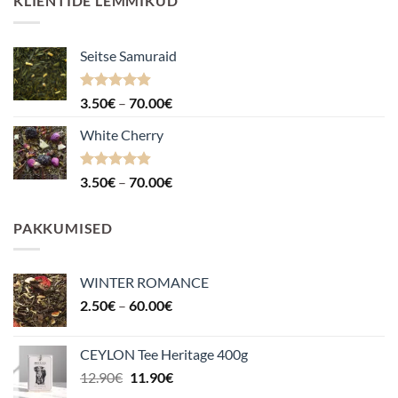
KLIENTIDE LEMMIKUD
Seitse Samuraid
Hinnanguga
Hinnavahemik:
3.50
€
–
70.00
€
4.88
/ 5
3.50€
White Cherry
kuni
70.00€
Hinnanguga
Hinnavahemik:
3.50
€
–
70.00
€
4.87
/ 5
3.50€
kuni
PAKKUMISED
70.00€
WINTER ROMANCE
Hinnavahemik:
2.50
€
–
60.00
€
2.50€
kuni
CEYLON Tee Heritage 400g
60.00€
Algne
Praegune
12.90
€
11.90
€
hind
hind