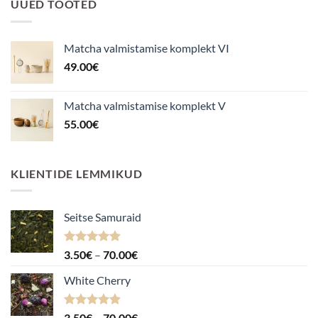
UUED TOOTED
Matcha valmistamise komplekt VI
49.00
€
Matcha valmistamise komplekt V
55.00
€
KLIENTIDE LEMMIKUD
Seitse Samuraid
Hinnanguga
Hinnavahemik:
3.50
€
–
70.00
€
4.88
/ 5
3.50€
White Cherry
kuni
70.00€
Hinnanguga
Hinnavahemik:
3.50
€
–
70.00
€