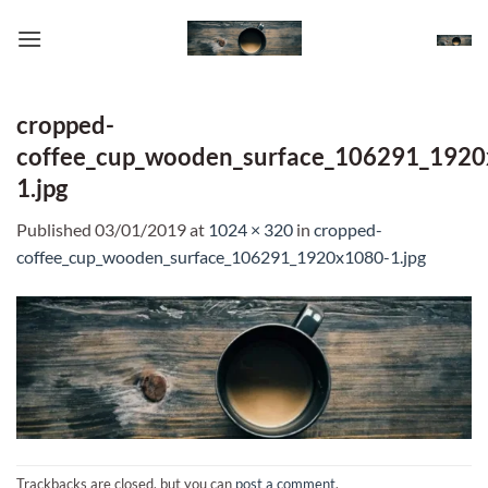
Skip
to
content
cropped-
coffee_cup_wooden_surface_106291_1920
1.jpg
Published
03/01/2019
at
1024 × 320
in
cropped-
coffee_cup_wooden_surface_106291_1920x1080-1.jpg
Trackbacks are closed, but you can
post a comment
.