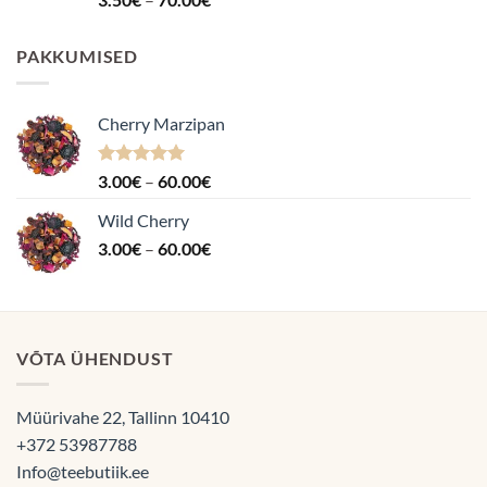
4.87
/ 5
3.50€
kuni
PAKKUMISED
70.00€
Cherry Marzipan
Hinnanguga
Hinnavahemik:
3.00
€
–
60.00
€
5.00
/ 5
3.00€
Wild Cherry
kuni
Hinnavahemik:
3.00
€
–
60.00
€
60.00€
3.00€
kuni
60.00€
VÕTA ÜHENDUST
Müürivahe 22, Tallinn 10410
+372 53987788
Info@teebutiik.ee