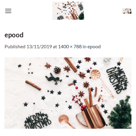
Skip
to
content
epood
Published
13/11/2019
at
1400 × 788
in
epood