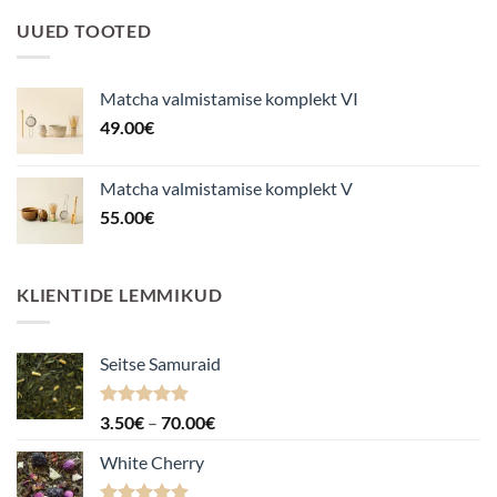
UUED TOOTED
Matcha valmistamise komplekt VI
49.00
€
Matcha valmistamise komplekt V
55.00
€
KLIENTIDE LEMMIKUD
Seitse Samuraid
Hinnanguga
Hinnavahemik:
3.50
€
–
70.00
€
4.88
/ 5
3.50€
White Cherry
kuni
70.00€