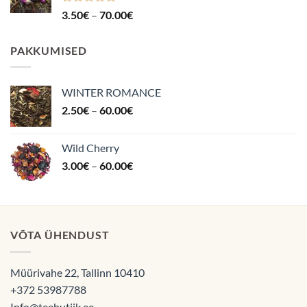
Hinnanguga
Hinnavahemik:
3.50
€
–
70.00
€
4.87
/ 5
3.50€
kuni
PAKKUMISED
70.00€
WINTER ROMANCE
Hinnavahemik:
2.50
€
–
60.00
€
2.50€
kuni
Wild Cherry
60.00€
Hinnavahemik:
3.00
€
–
60.00
€
3.00€
kuni
60.00€
VÕTA ÜHENDUST
Müürivahe 22, Tallinn 10410
+372 53987788
Info@teebutiik.ee