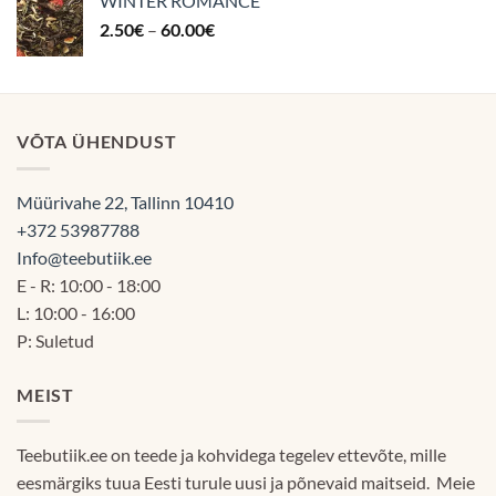
WINTER ROMANCE
kuni
Hinnavahemik:
2.50
€
–
60.00
€
60.00€
2.50€
kuni
60.00€
VÕTA ÜHENDUST
Müürivahe 22, Tallinn 10410
+372 53987788
Info@teebutiik.ee
E - R: 10:00 - 18:00
L: 10:00 - 16:00
P: Suletud
MEIST
Teebutiik.ee on teede ja kohvidega tegelev ettevõte, mille
eesmärgiks tuua Eesti turule uusi ja põnevaid maitseid. Meie