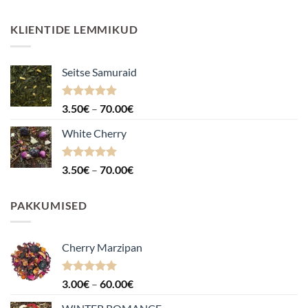
KLIENTIDE LEMMIKUD
Seitse Samuraid
Hinnanguga
Hinnavahemik:
3.50
€
–
70.00
€
4.88
/ 5
3.50€
White Cherry
kuni
70.00€
Hinnanguga
Hinnavahemik:
3.50
€
–
70.00
€
4.87
/ 5
3.50€
kuni
PAKKUMISED
70.00€
Cherry Marzipan
Hinnanguga
Hinnavahemik:
3.00
€
–
60.00
€
5.00
/ 5
3.00€