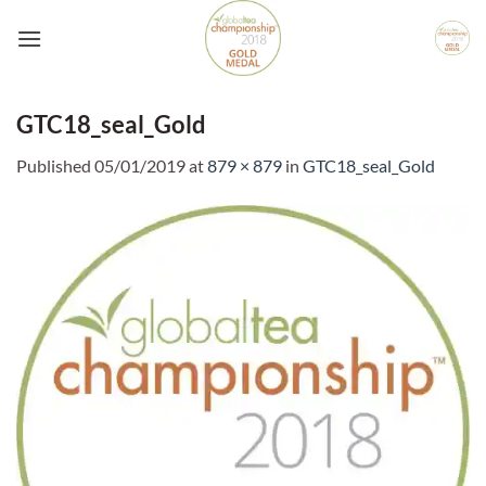
Skip
to
content
GTC18_seal_Gold
Published
05/01/2019
at
879 × 879
in
GTC18_seal_Gold