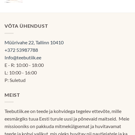
hind
hind
oli:
on:
12.90€.
11.90€.
VÕTA ÜHENDUST
Müürivahe 22, Tallinn 10410
+372 53987788
Info@teebutiik.ee
E - R: 10:00 - 18:00
L: 10:00 - 16:00
P: Suletud
MEIST
Teebutiik.ee on teede ja kohvidega tegelev ettevõte, mille
eesmärgiks tuua Eesti turule uusi ja põnevaid maitseid. Meie
missiooniks on pakkuda mitmekülgsemat ja huvitavamat
teede ja kohvi valikut, mis oleks huvitav nii nautlejatele ja ka