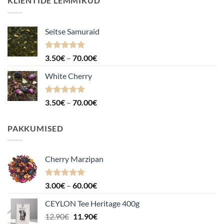
KLIENTIDE LEMMIKUD
Seitse Samuraid
Hinnanguga
Hinnavahemik:
3.50
€
–
70.00
€
4.88
/ 5
3.50€
White Cherry
kuni
70.00€
Hinnanguga
Hinnavahemik:
3.50
€
–
70.00
€
4.87
/ 5
3.50€
kuni
PAKKUMISED
70.00€
Cherry Marzipan
Hinnanguga
Hinnavahemik:
3.00
€
–
60.00
€
5.00
/ 5
3.00€
CEYLON Tee Heritage 400g
kuni
Algne
Praegune
12.90
€
11.90
€
60.00€