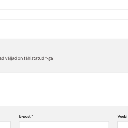
d väljad on tähistatud
*
-ga
E-post
*
Veebi