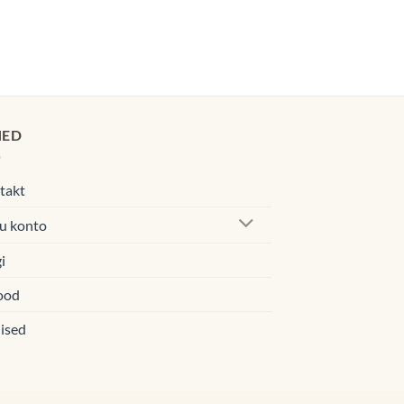
00€
navahemik:
0€
00€
HED
takt
u konto
i
ood
ised