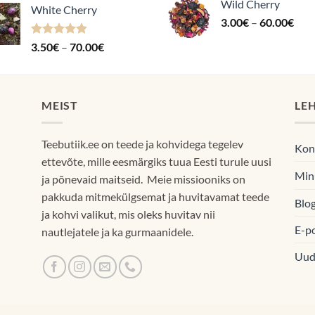
Wild Cherry
60.
White Cherry
kuni
Hin
3.00
€
–
60.00
€
70.00€
3.0
Hinnanguga
Hinnavahemik:
3.50
€
–
70.00
€
kuni
4.87
/ 5
3.50€
60.
kuni
70.00€
MEIST
LE
Teebutiik.ee on teede ja kohvidega tegelev
Kon
ettevõte, mille eesmärgiks tuua Eesti turule uusi
Min
ja põnevaid maitseid. Meie missiooniks on
pakkuda mitmekülgsemat ja huvitavamat teede
Blog
ja kohvi valikut, mis oleks huvitav nii
E-p
nautlejatele ja ka gurmaanidele.
Uud