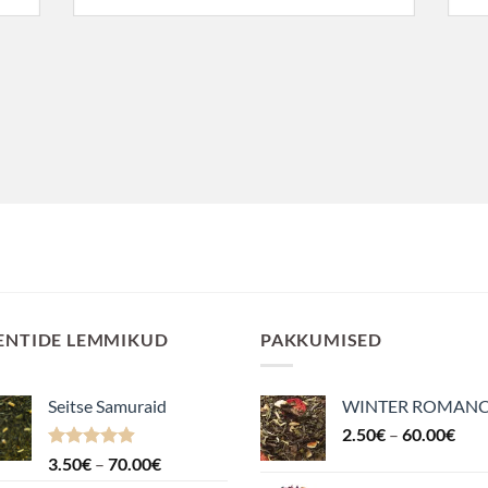
ENTIDE LEMMIKUD
PAKKUMISED
Seitse Samuraid
WINTER ROMAN
Hin
2.50
€
–
60.00
€
2.5
Hinnanguga
Hinnavahemik:
3.50
€
–
70.00
€
kuni
4.88
/ 5
3.50€