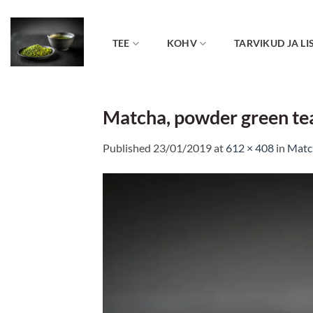
Skip
to
content
TEE
KOHV
TARVIKUD JA LI
Matcha, powder green tea
Published
23/01/2019
at
612 × 408
in
Match