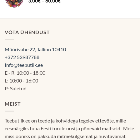
Hinnavahemik:
3.00
€
–
60.00
€
3.00€
kuni
60.00€
VÕTA ÜHENDUST
Müürivahe 22, Tallinn 10410
+372 53987788
Info@teebutiik.ee
E - R: 10:00 - 18:00
L: 10:00 - 16:00
P: Suletud
MEIST
Teebutiik.ee on teede ja kohvidega tegelev ettevõte, mille
eesmärgiks tuua Eesti turule uusi ja põnevaid maitseid. Meie
missiooniks on pakkuda mitmekülgsemat ja huvitavamat