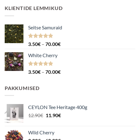
KLIENTIDE LEMMIKUD
Seitse Samuraid
Hinnanguga
Hinnavahemik:
3.50
€
–
70.00
€
4.88
/ 5
3.50€
White Cherry
kuni
70.00€
Hinnanguga
Hinnavahemik:
3.50
€
–
70.00
€
4.87
/ 5
3.50€
kuni
PAKKUMISED
70.00€
CEYLON Tee Heritage 400g
Algne
Praegune
12.90
€
11.90
€
hind
hind
oli:
on:
Wild Cherry
12.90€.
11.90€.