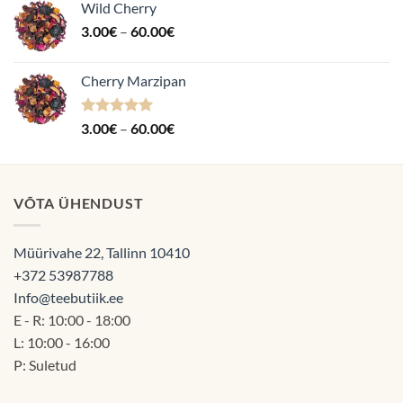
Wild Cherry
Hinnavahemik:
3.00
€
–
60.00
€
3.00€
kuni
Cherry Marzipan
60.00€
Hinnanguga
Hinnavahemik:
3.00
€
–
60.00
€
5.00
/ 5
3.00€
kuni
60.00€
VÕTA ÜHENDUST
Müürivahe 22, Tallinn 10410
+372 53987788
Info@teebutiik.ee
E - R: 10:00 - 18:00
L: 10:00 - 16:00
P: Suletud