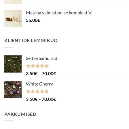
Matcha valmistamise komplekt V
55.00
€
KLIENTIDE LEMMIKUD
Seitse Samuraid
Hinnanguga
Hinnavahemik:
3.50
€
–
70.00
€
4.88
/ 5
3.50€
White Cherry
kuni
70.00€
Hinnanguga
Hinnavahemik:
3.50
€
–
70.00
€
4.87
/ 5
3.50€
kuni
PAKKUMISED
70.00€