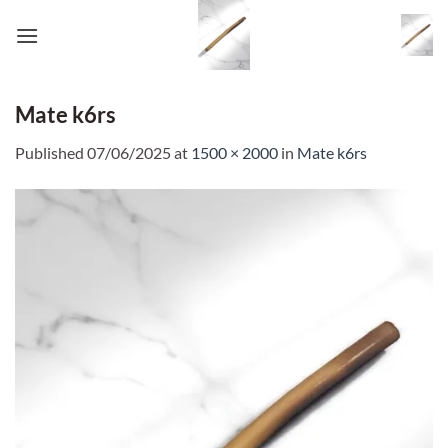
Skip
to
content
Mate k6rs
Published
07/06/2025
at
1500 × 2000
in
Mate k6rs