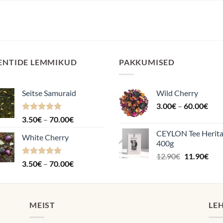
ENTIDE LEMMIKUD
PAKKUMISED
Seitse Samuraid
Wild Cherry
Hin
3.00
€
–
60.00
€
3.0
Hinnanguga
Hinnavahemik:
3.50
€
–
70.00
€
kuni
4.88
/ 5
3.50€
CEYLON Tee Herit
60.
White Cherry
kuni
400g
70.00€
Algne
Pra
12.90
€
11.90
€
Hinnanguga
Hinnavahemik:
3.50
€
–
70.00
€
hind
hin
4.87
/ 5
3.50€
oli:
on:
kuni
12.90€.
11.9
70.00€
MEIST
LE