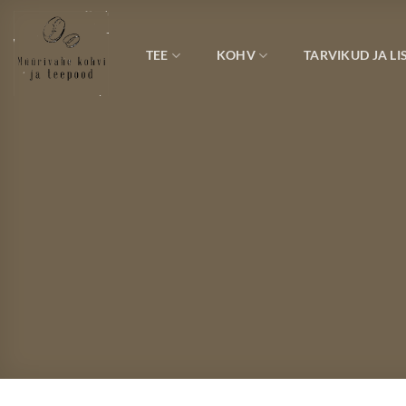
Skip
to
content
TEE
KOHV
TARVIKUD JA LI