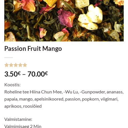
Passion Fruit Mango
Hinnatud
15
Hinnavahemik:
3.50
–
70.00
€
€
4.8
/5
3.50€
kliendi
Koostis:
hinnangu
kuni
põhjal
Roheline tee Hiina Chun Mee, -Wu Lu, -Gunpowder, ananass,
70.00€
papaia, mango, apelsinikoored, passion, popkorn, viigimari,
aprikoos, roosiõied
Valmistamine:
Valmimisaeg 2 Min