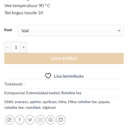
Vee temperatuur 90 ° C
Tee kogus tassile 1tl
Kaal
Passion Fruit Mango kogus
LISA KORVI
Lisa lemmikuks
Tootekood:
-
Kategooriad:
Enimmüüdud tooted
,
Roheline tee
Sildid:
ananass
,
apelsin
,
aprikoos
,
hiina
,
Hiina roheline tee
,
papaia
,
roheline tee
,
roosiõied
,
viigimari