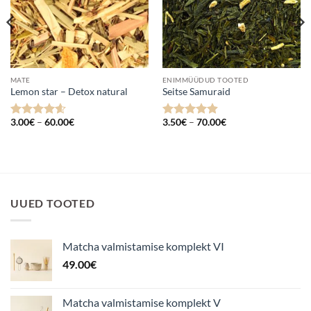
MATE
ENIMMÜÜDUD TOOTED
Lemon star – Detox natural
Seitse Samuraid
Hinnavahemik:
Hinnavahemik:
3.00
€
–
60.00
€
3.50
€
–
70.00
€
Hinnanguga
Hinnanguga
3.00€
3.50€
4.6
/ 5
4.88
/ 5
kuni
kuni
60.00€
70.00€
UUED TOOTED
Matcha valmistamise komplekt VI
49.00
€
Matcha valmistamise komplekt V