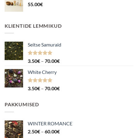
55.00
€
KLIENTIDE LEMMIKUD
Seitse Samuraid
Hinnanguga
Hinnavahemik:
3.50
€
–
70.00
€
4.88
/ 5
3.50€
White Cherry
kuni
70.00€
Hinnanguga
Hinnavahemik:
3.50
€
–
70.00
€
4.87
/ 5
3.50€
kuni
PAKKUMISED
70.00€
WINTER ROMANCE
Hinnavahemik:
2.50
€
–
60.00
€
2.50€