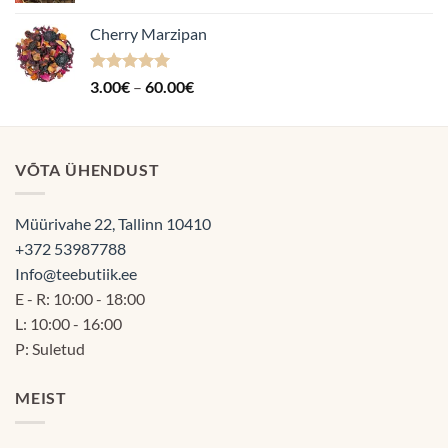
kuni
Cherry Marzipan
60.00€
Hinnanguga
Hinnavahemik:
3.00
€
–
60.00
€
5.00
/ 5
3.00€
kuni
60.00€
VÕTA ÜHENDUST
Müürivahe 22, Tallinn 10410
+372 53987788
Info@teebutiik.ee
E - R: 10:00 - 18:00
L: 10:00 - 16:00
P: Suletud
MEIST