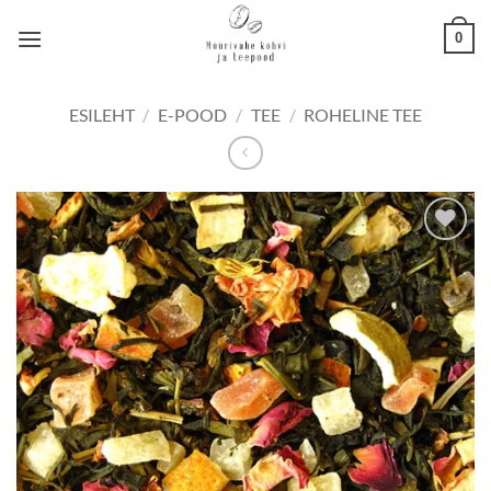
Skip
0
to
content
ESILEHT
/
E-POOD
/
TEE
/
ROHELINE TEE
Lisa
lemmikuks