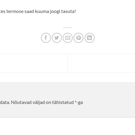
tes termose saad kuuma joogi tasuta!
data.
Nõutavad väljad on tähistatud
*
-ga