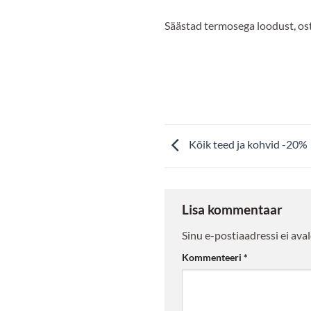
Säästad termosega loodust, os
Kõik teed ja kohvid -20%
Lisa kommentaar
Sinu e-postiaadressi ei aval
Kommenteeri
*