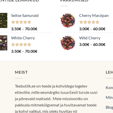
Seitse Samuraid
Cherry Marzipan
Hinnanguga
Hinnavahemik:
Hinnanguga
Hin
3.50
€
–
70.00
€
3.00
€
–
60.00
€
4.88
/ 5
5.00
/ 5
3.50€
3.0
White Cherry
Wild Cherry
kuni
kuni
Hin
70.00€
3.00
€
–
60.00
€
60.
3.0
Hinnanguga
Hinnavahemik:
3.50
€
–
70.00
€
kuni
4.87
/ 5
3.50€
60.
kuni
70.00€
MEIST
LE
Teebutiik.ee on teede ja kohvidega tegelev
Kon
ettevõte, mille eesmärgiks tuua Eesti turule uusi
Min
ja põnevaid maitseid. Meie missiooniks on
pakkuda mitmekülgsemat ja huvitavamat teede
Blog
ja kohvi valikut, mis oleks huvitav nii