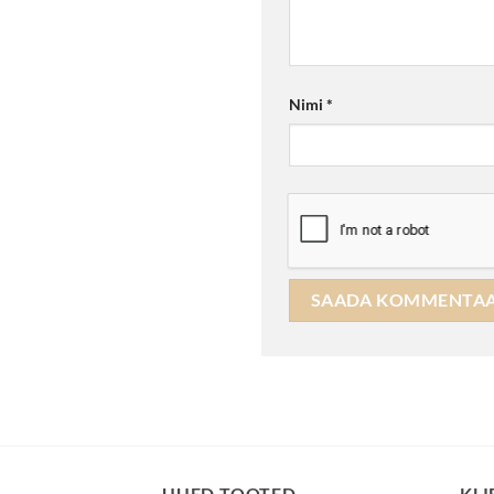
Nimi
*
UUED TOOTED
KLI