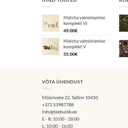
Matcha valmistamise
komplekt VI
49.00
€
Matcha valmistamise
komplekt V
55.00
€
VÕTA ÜHENDUST
Müürivahe 22, Tallinn 10410
+372 53987788
Info@teebutiik.ee
E - R: 10:00 - 18:00
L: 10:00 - 16:00