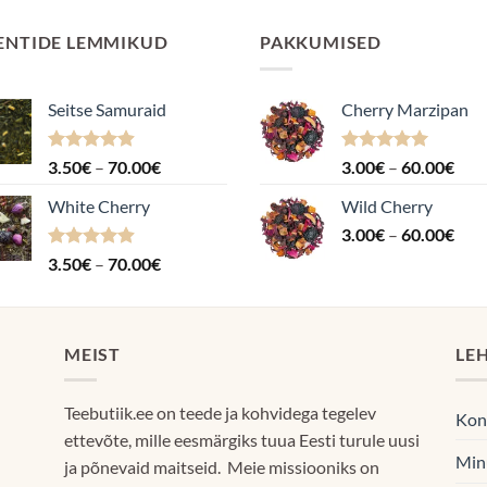
ENTIDE LEMMIKUD
PAKKUMISED
Seitse Samuraid
Cherry Marzipan
Hinnanguga
Hinnavahemik:
Hinnanguga
Hin
3.50
€
–
70.00
€
3.00
€
–
60.00
€
4.88
/ 5
5.00
/ 5
3.50€
3.0
White Cherry
Wild Cherry
kuni
kuni
Hin
70.00€
3.00
€
–
60.00
€
60.
3.0
Hinnanguga
Hinnavahemik:
3.50
€
–
70.00
€
kuni
4.87
/ 5
3.50€
60.
kuni
70.00€
MEIST
LE
Teebutiik.ee on teede ja kohvidega tegelev
Kon
ettevõte, mille eesmärgiks tuua Eesti turule uusi
Min
ja põnevaid maitseid. Meie missiooniks on