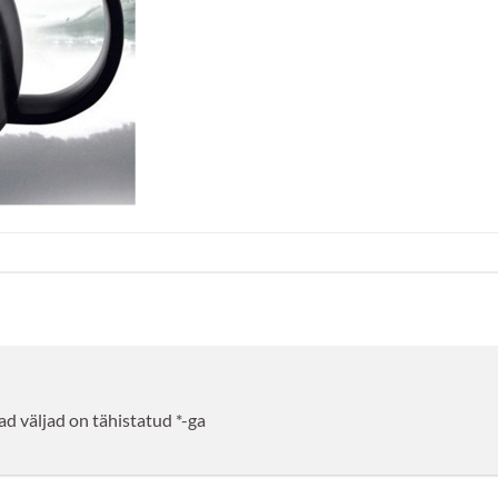
d väljad on tähistatud
*
-ga