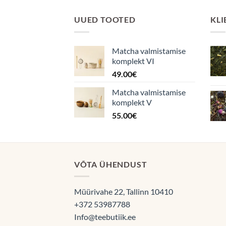
UUED TOOTED
KLI
Matcha valmistamise
komplekt VI
49.00
€
Matcha valmistamise
komplekt V
55.00
€
VÕTA ÜHENDUST
Müürivahe 22, Tallinn 10410
+372 53987788
Info@teebutiik.ee