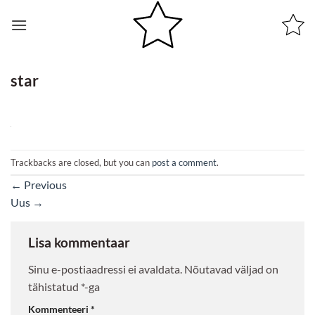
Skip
to
content
star
Trackbacks are closed, but you can
post a comment
.
←
Previous
Uus
→
Lisa kommentaar
Sinu e-postiaadressi ei avaldata.
Nõutavad väljad on
tähistatud
*
-ga
Kommenteeri
*