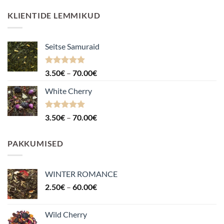
KLIENTIDE LEMMIKUD
Seitse Samuraid
Hinnanguga
Hinnavahemik:
3.50
€
–
70.00
€
4.88
/ 5
3.50€
White Cherry
kuni
70.00€
Hinnanguga
Hinnavahemik:
3.50
€
–
70.00
€
4.87
/ 5
3.50€
kuni
PAKKUMISED
70.00€
WINTER ROMANCE
Hinnavahemik:
2.50
€
–
60.00
€
2.50€
kuni
Wild Cherry
60.00€