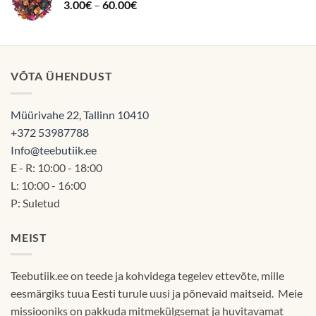
Hinnavahemik:
3.00
€
–
60.00
€
3.00€
kuni
60.00€
VÕTA ÜHENDUST
Müürivahe 22, Tallinn 10410
+372 53987788
Info@teebutiik.ee
E - R: 10:00 - 18:00
L: 10:00 - 16:00
P: Suletud
MEIST
Teebutiik.ee on teede ja kohvidega tegelev ettevõte, mille
eesmärgiks tuua Eesti turule uusi ja põnevaid maitseid. Meie
missiooniks on pakkuda mitmekülgsemat ja huvitavamat