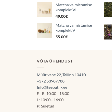
Matcha valmistamise
komplekt VI
49.00
€
Matcha valmistamise
komplekt V
55.00
€
VÕTA ÜHENDUST
Müürivahe 22, Tallinn 10410
+372 53987788
Info@teebutiik.ee
E - R: 10:00 - 18:00
L: 10:00 - 16:00
P: Suletud