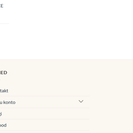
CE
navahemik:
0€
00€
navahemik:
0€
00€
HED
takt
u konto
i
ood