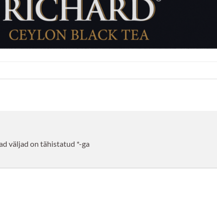
d väljad on tähistatud
*
-ga