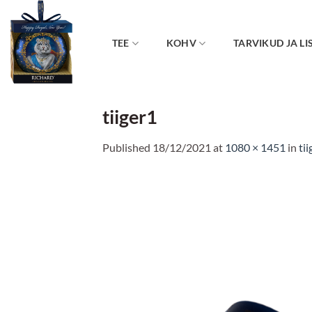
Skip
to
content
TEE
KOHV
TARVIKUD JA LI
tiiger1
Published
18/12/2021
at
1080 × 1451
in
ti