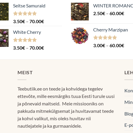
Seitse Samuraid
WINTER ROMAN
Hin
2.50
€
–
60.00
€
2.5
Hinnanguga
Hinnavahemik:
3.50
€
–
70.00
€
kuni
4.88
/ 5
3.50€
Cherry Marzipan
60.
White Cherry
kuni
70.00€
Hinnanguga
Hin
3.00
€
–
60.00
€
Hinnanguga
Hinnavahemik:
3.50
€
–
70.00
€
5.00
/ 5
3.0
4.87
/ 5
3.50€
kuni
kuni
60.
70.00€
MEIST
LE
Teebutiik.ee on teede ja kohvidega tegelev
Kon
ettevõte, mille eesmärgiks tuua Eesti turule uusi
Min
ja põnevaid maitseid. Meie missiooniks on
pakkuda mitmekülgsemat ja huvitavamat teede
Blog
ja kohvi valikut, mis oleks huvitav nii
E-p
nautlejatele ja ka gurmaanidele.