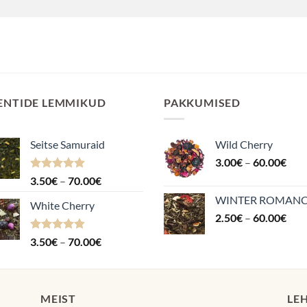
ENTIDE LEMMIKUD
PAKKUMISED
Seitse Samuraid
Wild Cherry
Hin
3.00
€
–
60.00
€
3.0
Hinnanguga
Hinnavahemik:
3.50
€
–
70.00
€
kuni
4.88
/ 5
3.50€
WINTER ROMAN
60.
White Cherry
kuni
Hin
2.50
€
–
60.00
€
70.00€
2.5
Hinnanguga
Hinnavahemik:
3.50
€
–
70.00
€
kuni
4.87
/ 5
3.50€
60.
kuni
70.00€
MEIST
LE