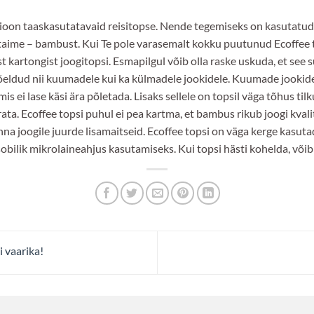
sioon taaskasutatavaid reisitopse. Nende tegemiseks on kasutatud
taime – bambust. Kui Te pole varasemalt kokku puutunud Ecoffee to
t kartongist joogitopsi. Esmapilgul võib olla raske uskuda, et se
õeldud nii kuumadele kui ka külmadele jookidele. Kuumade jookid
ei lase käsi ära põletada. Lisaks sellele on topsil väga tõhus tilk
rata. Ecoffee topsi puhul ei pea kartma, et bambus rikub joogi kva
 anna joogile juurde lisamaitseid. Ecoffee topsi on väga kerge kasut
ilik mikrolaineahjus kasutamiseks. Kui topsi hästi kohelda, võib 
 vaarika!