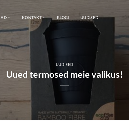
SAD
KONTAKT
BLOGI
UUDISED
UUDISED
Uued termosed meie valikus!