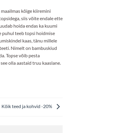
 maailmas kõige kiiremini
psidega, siis võite endale ette
e suudab hoida endas ka kuumi
e puhul teeb topsi hoidmise
umiskindel kaas, tänu millele
liteeti. Nimelt on bambuskiud
ada. Topse võib pesta
see olla aastaid truu kaaslane.
Kõik teed ja kohvid -20%