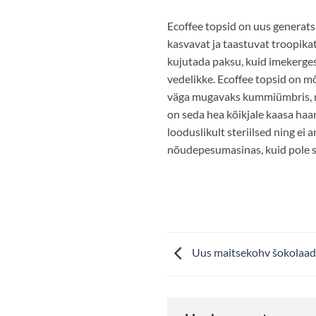
Ecoffee topsid on uus generat
kasvavat ja taastuvat troopika
kujutada paksu, kuid imekerges
vedelikke. Ecoffee topsid on m
väga mugavaks kummiümbris, mis 
on seda hea kõikjale kaasa haa
looduslikult steriilsed ning ei
nõudepesumasinas, kuid pole sob
Uus maitsekohv šokolaadi