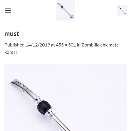
Skip
to
content
must
Published
14/12/2019
at
455 × 501
in
Bombilla ehk mate
kõrs II