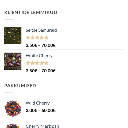
KLIENTIDE LEMMIKUD
Seitse Samuraid
Hinnanguga
Hinnavahemik:
3.50
€
–
70.00
€
4.88
/ 5
3.50€
White Cherry
kuni
70.00€
Hinnanguga
Hinnavahemik:
3.50
€
–
70.00
€
4.87
/ 5
3.50€
kuni
PAKKUMISED
70.00€
Wild Cherry
Hinnavahemik:
3.00
€
–
60.00
€
3.00€
kuni
Cherry Marzipan
60.00€