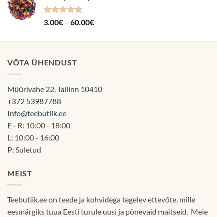
Hinnanguga
Hinnavahemik:
3.00
€
–
60.00
€
5.00
/ 5
3.00€
kuni
60.00€
VÕTA ÜHENDUST
Müürivahe 22, Tallinn 10410
+372 53987788
Info@teebutiik.ee
E - R: 10:00 - 18:00
L: 10:00 - 16:00
P: Suletud
MEIST
Teebutiik.ee on teede ja kohvidega tegelev ettevõte, mille
eesmärgiks tuua Eesti turule uusi ja põnevaid maitseid. Meie