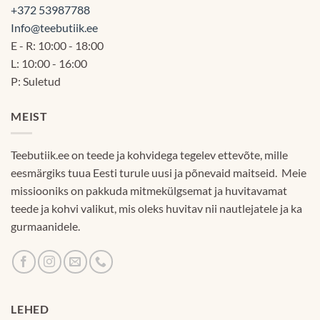
+372 53987788
Info@teebutiik.ee
E - R: 10:00 - 18:00
L: 10:00 - 16:00
P: Suletud
MEIST
Teebutiik.ee on teede ja kohvidega tegelev ettevõte, mille
eesmärgiks tuua Eesti turule uusi ja põnevaid maitseid. Meie
missiooniks on pakkuda mitmekülgsemat ja huvitavamat
teede ja kohvi valikut, mis oleks huvitav nii nautlejatele ja ka
gurmaanidele.
LEHED