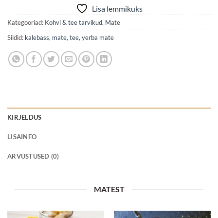
Lisa lemmikuks
Kategooriad:
Kohvi & tee tarvikud
,
Mate
Sildid:
kalebass
,
mate
,
tee
,
yerba mate
KIRJELDUS
LISAINFO
ARVUSTUSED (0)
MATEST