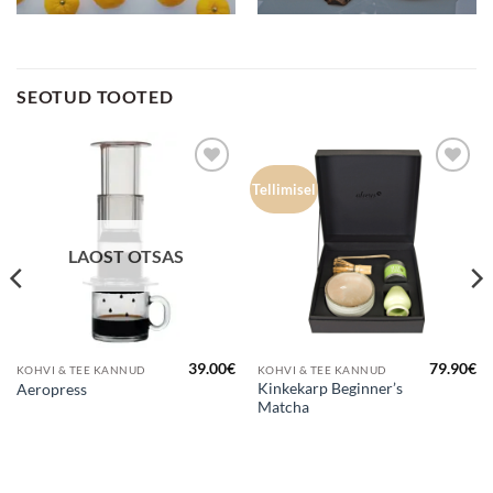
SEOTUD TOOTED
Lisa
Lisa
Tellimisel
lemmikuks
lemmikuks
LAOST OTSAS
39.00
€
79.90
€
KOHVI & TEE KANNUD
KOHVI & TEE KANNUD
Kinkekarp Beginner’s
Aeropress
Matcha