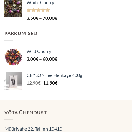
White Cherry
kuni
70.00€
Hinnanguga
Hinnavahemik:
3.50
€
–
70.00
€
4.87
/ 5
3.50€
kuni
PAKKUMISED
70.00€
Wild Cherry
Hinnavahemik:
3.00
€
–
60.00
€
3.00€
kuni
CEYLON Tee Heritage 400g
60.00€
Algne
Praegune
12.90
€
11.90
€
hind
hind
oli:
on:
12.90€.
11.90€.
VÕTA ÜHENDUST
Müürivahe 22, Tallinn 10410