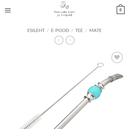
Skip
0
to
content
ESILEHT
/
E-POOD
/
TEE
/
MATE
Lisa
lemmikuks