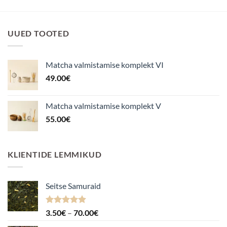
UUED TOOTED
Matcha valmistamise komplekt VI
49.00
€
Matcha valmistamise komplekt V
55.00
€
KLIENTIDE LEMMIKUD
Seitse Samuraid
Hinnanguga
Hinnavahemik:
3.50
€
–
70.00
€
4.88
/ 5
3.50€