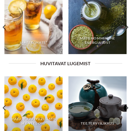
MATE HOMMIKUNE
JÄÄTEE “MATE”
ENERGIASÜST
HUVITAVAT LUGEMIST
YUZU, YUZU, YUZU… MIS
SEE VEEL ON?
TEE TERVISLIKKUS