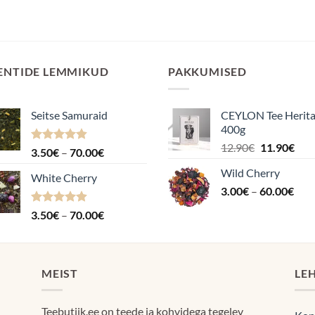
ENTIDE LEMMIKUD
PAKKUMISED
Seitse Samuraid
CEYLON Tee Herit
400g
Algne
Pra
12.90
€
11.90
€
Hinnanguga
Hinnavahemik:
3.50
€
–
70.00
€
hind
hin
4.88
/ 5
3.50€
Wild Cherry
oli:
on:
White Cherry
kuni
Hin
3.00
€
–
12.90€.
60.00
€
11.9
70.00€
3.0
Hinnanguga
Hinnavahemik:
3.50
€
–
70.00
€
kuni
4.87
/ 5
3.50€
60.
kuni
70.00€
MEIST
LE
Teebutiik.ee on teede ja kohvidega tegelev