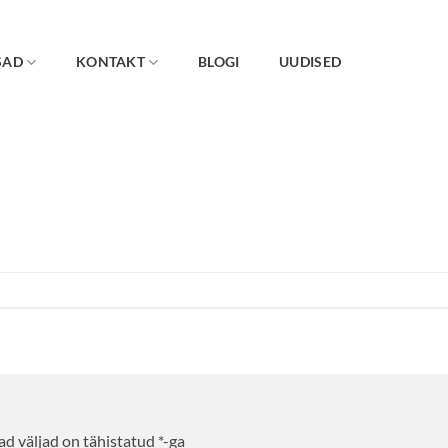
SAD
KONTAKT
BLOGI
UUDISED
d väljad on tähistatud
*
-ga