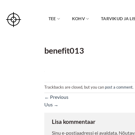
Skip
to
content
TEE
KOHV
TARVIKUD JA LI
benefit013
Trackbacks are closed, but you can
post a comment
.
←
Previous
Uus
→
Lisa kommentaar
Sinu e-postiaadressi ei avaldata.
Nõutava