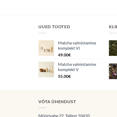
UUED TOOTED
KLI
Matcha valmistamise
komplekt VI
49.00
€
Matcha valmistamise
komplekt V
55.00
€
VÕTA ÜHENDUST
Müürivahe 22, Tallinn 10410