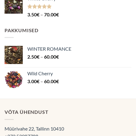
70.00€
Hinnanguga
Hinnavahemik:
3.50
€
–
70.00
€
4.87
/ 5
3.50€
kuni
PAKKUMISED
70.00€
WINTER ROMANCE
Hinnavahemik:
2.50
€
–
60.00
€
2.50€
kuni
Wild Cherry
60.00€
Hinnavahemik:
3.00
€
–
60.00
€
3.00€
kuni
60.00€
VÕTA ÜHENDUST
Müürivahe 22, Tallinn 10410