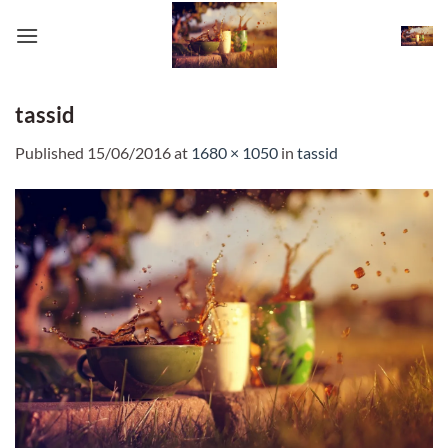
Skip
to
content
tassid
Published
15/06/2016
at
1680 × 1050
in
tassid