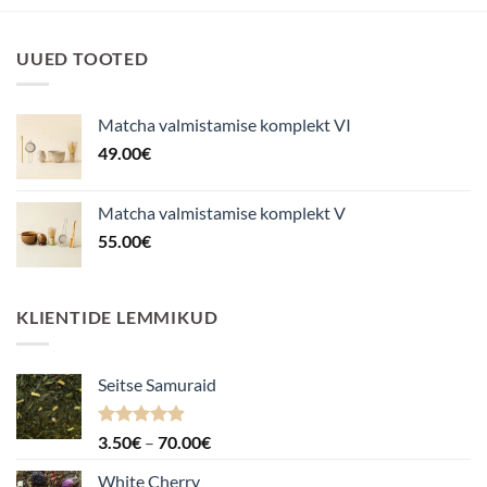
UUED TOOTED
Matcha valmistamise komplekt VI
49.00
€
Matcha valmistamise komplekt V
55.00
€
KLIENTIDE LEMMIKUD
Seitse Samuraid
Hinnanguga
Hinnavahemik:
3.50
€
–
70.00
€
4.88
/ 5
3.50€
White Cherry
kuni