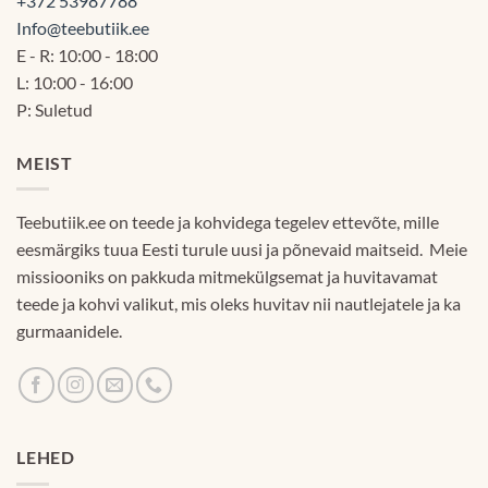
+372 53987788
Info@teebutiik.ee
E - R: 10:00 - 18:00
L: 10:00 - 16:00
P: Suletud
MEIST
Teebutiik.ee on teede ja kohvidega tegelev ettevõte, mille
eesmärgiks tuua Eesti turule uusi ja põnevaid maitseid. Meie
missiooniks on pakkuda mitmekülgsemat ja huvitavamat
teede ja kohvi valikut, mis oleks huvitav nii nautlejatele ja ka
gurmaanidele.
LEHED