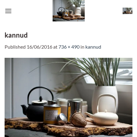
Skip
to
content
kannud
Published
16/06/2016
at
736 × 490
in
kannud