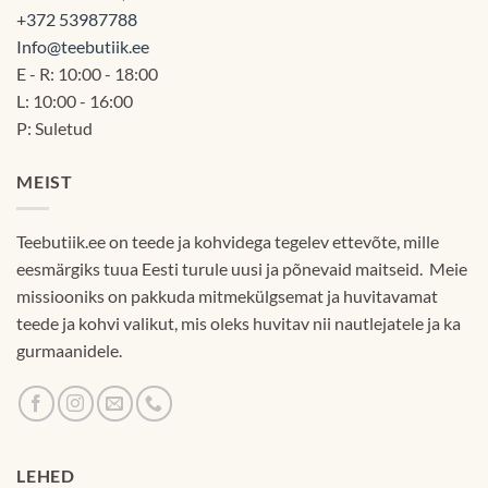
+372 53987788
Info@teebutiik.ee
E - R: 10:00 - 18:00
L: 10:00 - 16:00
P: Suletud
MEIST
Teebutiik.ee on teede ja kohvidega tegelev ettevõte, mille
eesmärgiks tuua Eesti turule uusi ja põnevaid maitseid. Meie
missiooniks on pakkuda mitmekülgsemat ja huvitavamat
teede ja kohvi valikut, mis oleks huvitav nii nautlejatele ja ka
gurmaanidele.
LEHED