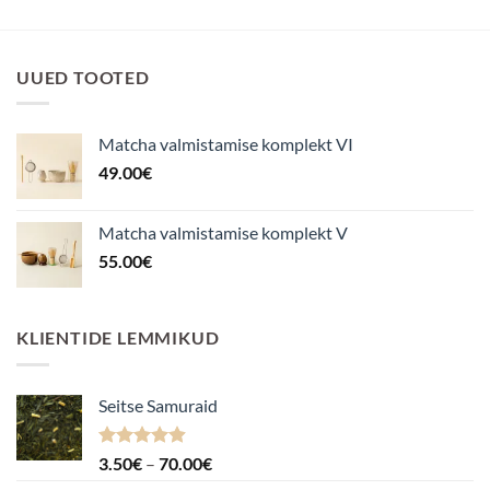
UUED TOOTED
Matcha valmistamise komplekt VI
49.00
€
Matcha valmistamise komplekt V
55.00
€
KLIENTIDE LEMMIKUD
Seitse Samuraid
Hinnanguga
Hinnavahemik:
3.50
€
–
70.00
€
4.88
/ 5
3.50€