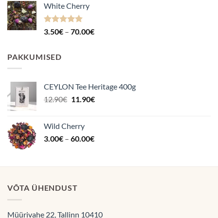
White Cherry
kuni
70.00€
Hinnanguga
Hinnavahemik:
3.50
€
–
70.00
€
4.87
/ 5
3.50€
kuni
PAKKUMISED
70.00€
CEYLON Tee Heritage 400g
Algne
Praegune
12.90
€
11.90
€
hind
hind
oli:
on:
Wild Cherry
12.90€.
11.90€.
Hinnavahemik:
3.00
€
–
60.00
€
3.00€
kuni
60.00€
VÕTA ÜHENDUST
Müürivahe 22, Tallinn 10410