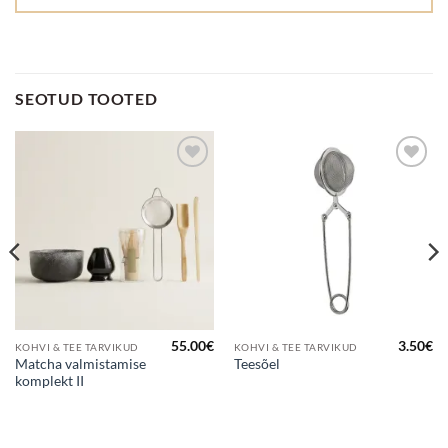
SEOTUD TOOTED
Lisa
Lisa
lemmikuks
lemmikuks
55.00
€
3.50
€
KOHVI & TEE TARVIKUD
KOHVI & TEE TARVIKUD
Matcha valmistamise
Teesõel
komplekt II