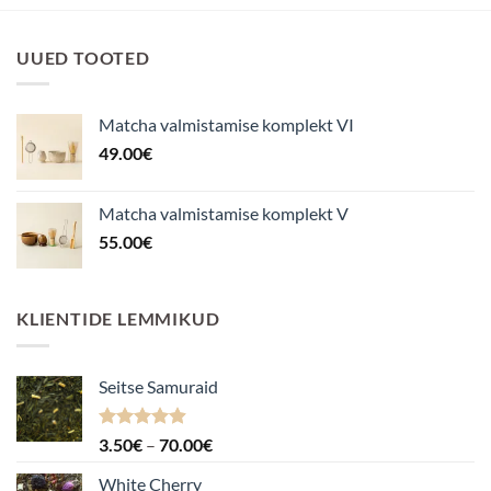
UUED TOOTED
Matcha valmistamise komplekt VI
49.00
€
Matcha valmistamise komplekt V
55.00
€
KLIENTIDE LEMMIKUD
Seitse Samuraid
Hinnanguga
Hinnavahemik:
3.50
€
–
70.00
€
4.88
/ 5
3.50€
White Cherry
kuni