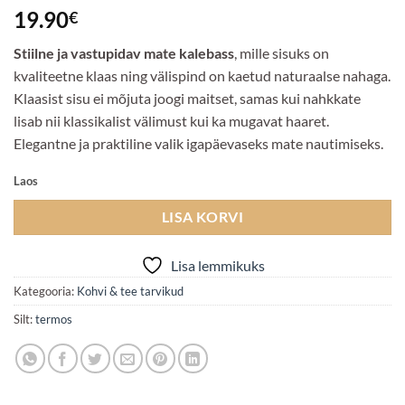
19.90
€
Stiilne ja vastupidav mate kalebass
, mille sisuks on
kvaliteetne klaas ning välispind on kaetud naturaalse nahaga.
Klaasist sisu ei mõjuta joogi maitset, samas kui nahkkate
lisab nii klassikalist välimust kui ka mugavat haaret.
Elegantne ja praktiline valik igapäevaseks mate nautimiseks.
Laos
LISA KORVI
Lisa lemmikuks
Kategooria:
Kohvi & tee tarvikud
Silt:
termos