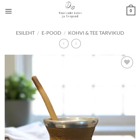
Skip
0
to
content
ESILEHT
/
E-POOD
/
KOHVI & TEE TARVIKUD
Lisa
lemmikuks