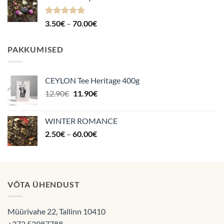
70.00€
Hinnanguga
Hinnavahemik:
3.50
€
–
70.00
€
4.87
/ 5
3.50€
kuni
PAKKUMISED
70.00€
CEYLON Tee Heritage 400g
Algne
Praegune
12.90
€
11.90
€
hind
hind
oli:
on:
WINTER ROMANCE
12.90€.
11.90€.
Hinnavahemik:
2.50
€
–
60.00
€
2.50€
kuni
60.00€
VÕTA ÜHENDUST
Müürivahe 22, Tallinn 10410
+372 53987788