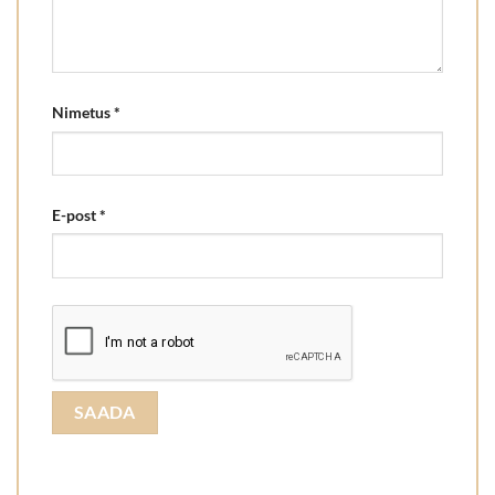
Nimetus
*
E-post
*