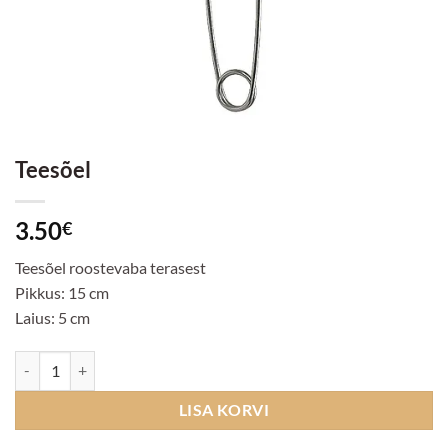
Teesõel
3.50
€
Teesõel roostevaba terasest
Pikkus: 15 cm
Laius: 5 cm
Teesõel kogus
LISA KORVI