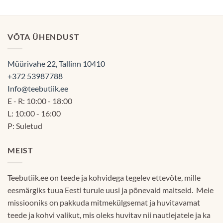
kuni
60.00€
VÕTA ÜHENDUST
Müürivahe 22, Tallinn 10410
+372 53987788
Info@teebutiik.ee
E - R: 10:00 - 18:00
L: 10:00 - 16:00
P: Suletud
MEIST
Teebutiik.ee on teede ja kohvidega tegelev ettevõte, mille
eesmärgiks tuua Eesti turule uusi ja põnevaid maitseid. Meie
missiooniks on pakkuda mitmekülgsemat ja huvitavamat
teede ja kohvi valikut, mis oleks huvitav nii nautlejatele ja ka