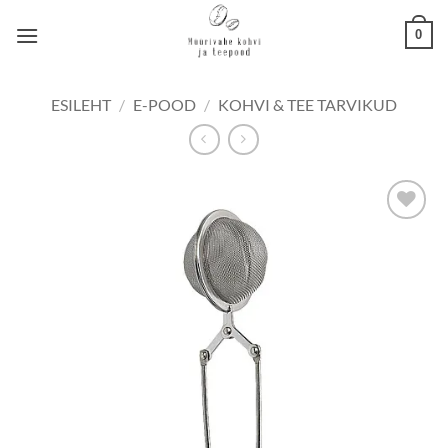
Skip
0
to
content
ESILEHT
/
E-POOD
/
KOHVI & TEE TARVIKUD
Lisa
lemmikuks