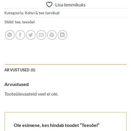
Lisa lemmikuks
Kategooria:
Kohvi & tee tarvikud
Sildid:
tee
,
teesõel
ARVUSTUSED (0)
Arvustused
Tooteülevaateid veel ei ole.
Ole esimene, kes hindab toodet “Teesõel”