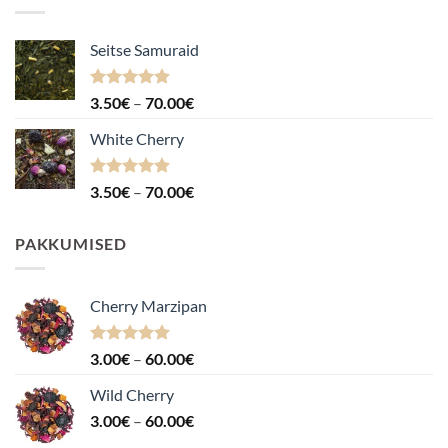
Seitse Samuraid
Hinnanguga
Hinnavahemik:
3.50
€
–
70.00
€
4.88
/ 5
3.50€
White Cherry
kuni
70.00€
Hinnanguga
Hinnavahemik:
3.50
€
–
70.00
€
4.87
/ 5
3.50€
kuni
PAKKUMISED
70.00€
Cherry Marzipan
Hinnanguga
Hinnavahemik:
3.00
€
–
60.00
€
5.00
/ 5
3.00€
Wild Cherry
kuni
Hinnavahemik:
3.00
€
–
60.00
€
60.00€
3.00€