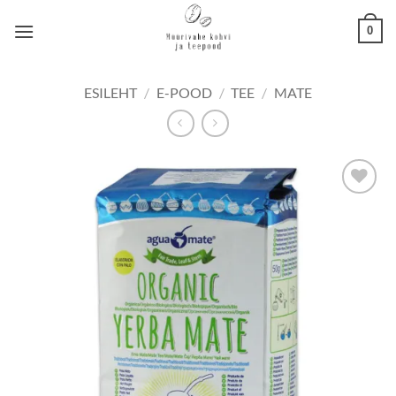
Skip
0
to
content
ESILEHT
/
E-POOD
/
TEE
/
MATE
Lisa
lemmikuks