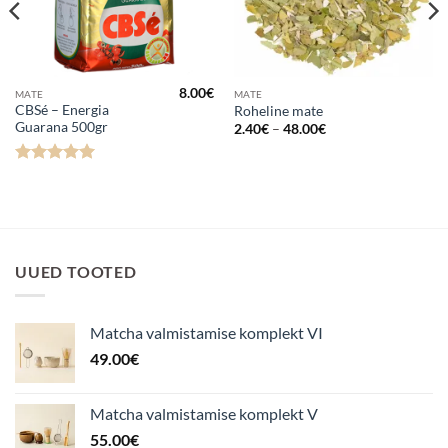
8.00
€
MATE
MATE
CBSé – Energia
Roheline mate
Guarana 500gr
Hinnavahemik:
2.40
€
–
48.00
€
2.40€
kuni
48.00€
Hinnanguga
5
/ 5
UUED TOOTED
Matcha valmistamise komplekt VI
49.00
€
Matcha valmistamise komplekt V
55.00
€