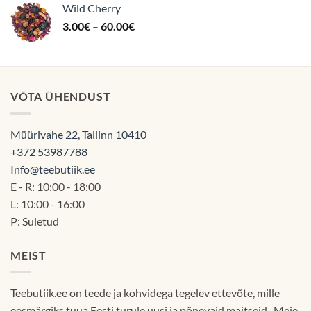
Wild Cherry
12.90€.
11.90€.
Hinnavahemik:
3.00
€
–
60.00
€
3.00€
kuni
60.00€
VÕTA ÜHENDUST
Müürivahe 22, Tallinn 10410
+372 53987788
Info@teebutiik.ee
E - R: 10:00 - 18:00
L: 10:00 - 16:00
P: Suletud
MEIST
Teebutiik.ee on teede ja kohvidega tegelev ettevõte, mille
eesmärgiks tuua Eesti turule uusi ja põnevaid maitseid. Meie