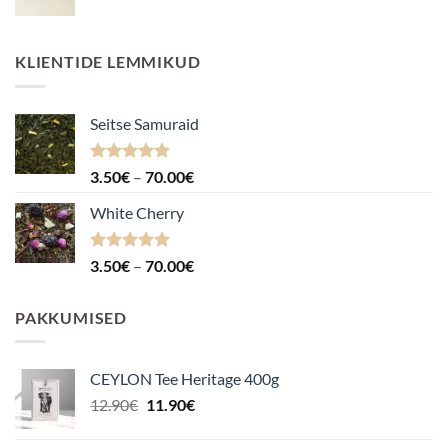
KLIENTIDE LEMMIKUD
Seitse Samuraid
Hinnanguga
Hinnavahemik:
3.50
€
–
70.00
€
4.88
/ 5
3.50€
White Cherry
kuni
70.00€
Hinnanguga
Hinnavahemik:
3.50
€
–
70.00
€
4.87
/ 5
3.50€
kuni
PAKKUMISED
70.00€
CEYLON Tee Heritage 400g
Algne
Praegune
12.90
€
11.90
€
hind
hind
oli:
on: