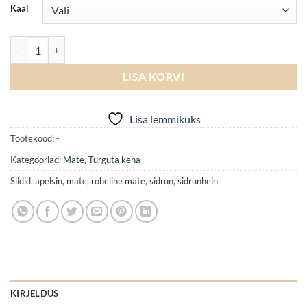
Kaal
Mate Lemon natural kogus
LISA KORVI
Lisa lemmikuks
Tootekood:
-
Kategooriad:
Mate
,
Turguta keha
Sildid:
apelsin
,
mate
,
roheline mate
,
sidrun
,
sidrunhein
KIRJELDUS