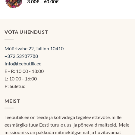
Hinnavahemik:
3.00
€
–
60.00
€
3.00€
kuni
60.00€
VÕTA ÜHENDUST
Müürivahe 22, Tallinn 10410
+372 53987788
Info@teebutiik.ee
E - R: 10:00 - 18:00
L: 10:00 - 16:00
P: Suletud
MEIST
Teebutiik.ee on teede ja kohvidega tegelev ettevõte, mille
eesmärgiks tuua Eesti turule uusi ja põnevaid maitseid. Meie
missiooniks on pakkuda mitmekülgsemat ja huvitavamat