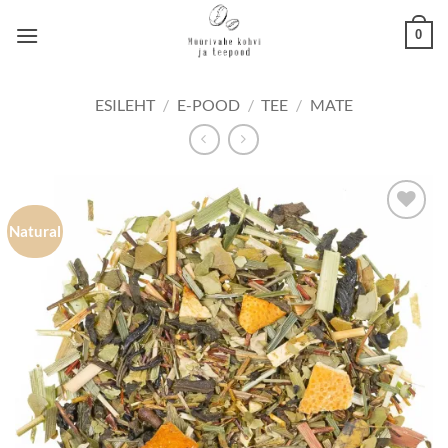
Skip
0
to
content
ESILEHT
/
E-POOD
/
TEE
/
MATE
Natural
Lisa
lemmikuks