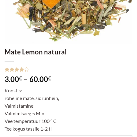
Mate Lemon natural
Hinnatud
4
Hinnavahemik:
3.00
–
60.00
€
€
4
/5
3.00€
kliendi
Koostis:
hinnangu
kuni
põhjal
roheline mate, sidrunhein,
60.00€
Valmistamine:
Valmimisaeg 5 Min
Vee temperatuur 100 ° C
Tee kogus tassile 1-2 tl