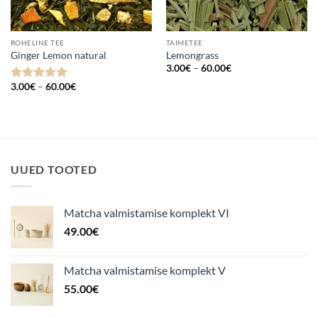
ROHELINE TEE
TAIMETEE
Ginger Lemon natural
Lemongrass
Hinnavahemik:
3.00
€
–
60.00
€
3.00€
Hinnavahemik:
kuni
3.00
€
–
60.00
€
Hinnanguga
3.00€
60.00€
5
/ 5
kuni
60.00€
UUED TOOTED
Matcha valmistamise komplekt VI
49.00
€
Matcha valmistamise komplekt V
55.00
€