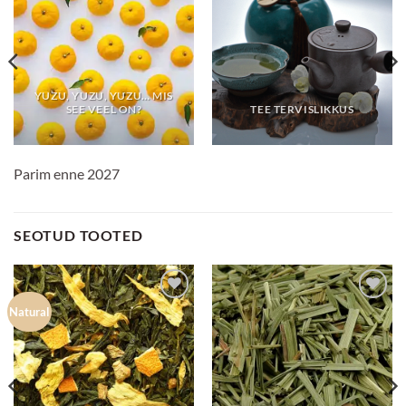
YUZU, YUZU, YUZU… MIS
SEE VEEL ON?
TEE TERVISLIKKUS
Parim enne 2027
SEOTUD TOOTED
Lisa
Lisa
Natural
lemmikuks
lemmikuks