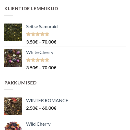
KLIENTIDE LEMMIKUD
Seitse Samuraid
Hinnanguga
Hinnavahemik:
3.50
€
–
70.00
€
4.88
/ 5
3.50€
White Cherry
kuni
70.00€
Hinnanguga
Hinnavahemik:
3.50
€
–
70.00
€
4.87
/ 5
3.50€
kuni
PAKKUMISED
70.00€
WINTER ROMANCE
Hinnavahemik:
2.50
€
–
60.00
€
2.50€
kuni
Wild Cherry
60.00€