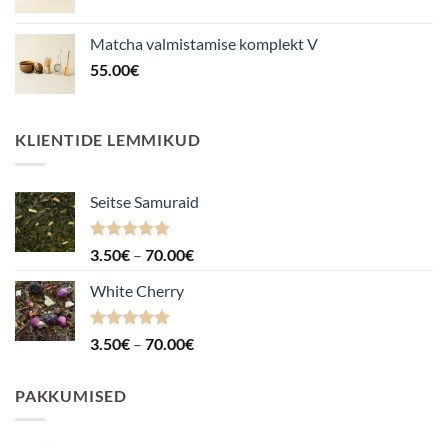
Matcha valmistamise komplekt V
55.00
€
KLIENTIDE LEMMIKUD
Seitse Samuraid
Hinnanguga
Hinnavahemik:
3.50
€
–
70.00
€
4.88
/ 5
3.50€
White Cherry
kuni
70.00€
Hinnanguga
Hinnavahemik:
3.50
€
–
70.00
€
4.87
/ 5
3.50€
kuni
PAKKUMISED
70.00€