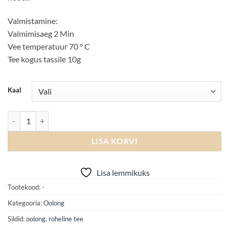
Valmistamine:
Valmimisaeg 2 Min
Vee temperatuur 70 ° C
Tee kogus tassile 10g
Kaal
JAVA HALIMUN JADE kogus
LISA KORVI
Lisa lemmikuks
Tootekood:
-
Kategooria:
Oolong
Sildid:
oolong
,
roheline tee