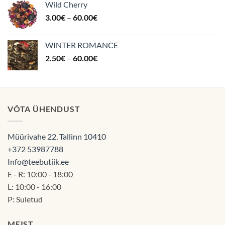
Wild Cherry
Hinnavahemik:
3.00
€
–
60.00
€
3.00€
kuni
WINTER ROMANCE
60.00€
Hinnavahemik:
2.50
€
–
60.00
€
2.50€
kuni
60.00€
VÕTA ÜHENDUST
Müürivahe 22, Tallinn 10410
+372 53987788
Info@teebutiik.ee
E - R: 10:00 - 18:00
L: 10:00 - 16:00
P: Suletud
MEIST