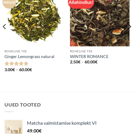
Allahindlus!
Lisa
Lisa
natural
lemmikuks
lemmikuks
ROHELINE TEE
ROHELINE TEE
Ginger Lemongrass natural
WINTER ROMANCE
Hinnavahemik:
2.50
€
–
60.00
€
2.50€
Hinnavahemik:
kuni
3.00
€
–
60.00
€
Hinnanguga
3.00€
60.00€
4.9
/ 5
kuni
60.00€
UUED TOOTED
Matcha valmistamise komplekt VI
49.00
€