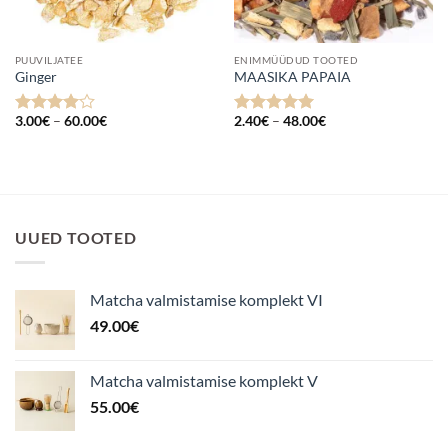
PUUVILJATEE
ENIMMÜÜDUD TOOTED
Ginger
MAASIKA PAPAIA
Hinnavahemik:
Hinnavahemik:
3.00
€
–
60.00
€
2.40
€
–
48.00
€
Hinnanguga
Hinnanguga
3.00€
2.40€
4
/ 5
5
/ 5
kuni
kuni
60.00€
48.00€
UUED TOOTED
Matcha valmistamise komplekt VI
49.00
€
Matcha valmistamise komplekt V
55.00
€