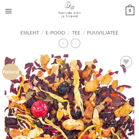
Skip
0
to
content
ESILEHT
/
E-POOD
/
TEE
/
PUUVILJATEE
Natural
Lisa
lemmikuks