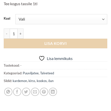
Tee kogus tassile 1tl
Kaal
JINGLE BELLS kogus
LISA KORVI
Lisa lemmikuks
Tootekood:
-
Kategooriad:
Puuviljatee
,
Talveteed
Sildid:
kardemon
,
kirss
,
kookos
,
õun