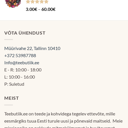
Hinnanguga
Hinnavahemik:
3.00
€
–
60.00
€
5.00
/ 5
3.00€
kuni
60.00€
VÕTA ÜHENDUST
Müürivahe 22, Tallinn 10410
+372 53987788
Info@teebutiik.ee
E - R: 10:00 - 18:00
L: 10:00 - 16:00
P: Suletud
MEIST
Teebutiik.ee on teede ja kohvidega tegelev ettevõte, mille
eesmärgiks tuua Eesti turule uusi ja põnevaid maitseid. Meie
missiooniks on pakkuda mitmekülgsemat ja huvitavamat