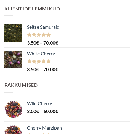
KLIENTIDE LEMMIKUD
Seitse Samuraid
Hinnanguga
Hinnavahemik:
3.50
€
–
70.00
€
4.88
/ 5
3.50€
White Cherry
kuni
70.00€
Hinnanguga
Hinnavahemik:
3.50
€
–
70.00
€
4.87
/ 5
3.50€
kuni
PAKKUMISED
70.00€
Wild Cherry
Hinnavahemik:
3.00
€
–
60.00
€
3.00€
kuni
Cherry Marzipan
60.00€