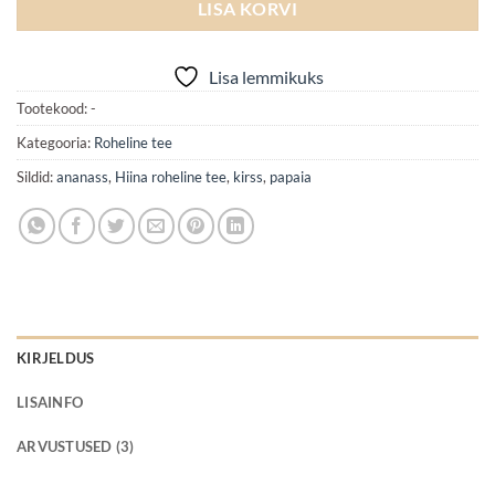
LISA KORVI
Lisa lemmikuks
Tootekood:
-
Kategooria:
Roheline tee
Sildid:
ananass
,
Hiina roheline tee
,
kirss
,
papaia
KIRJELDUS
LISAINFO
ARVUSTUSED (3)