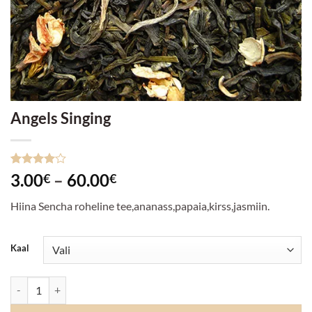
Angels Singing
Hinnatud
3
Hinnavahemik:
3.00
–
60.00
€
€
4
/5
3.00€
kliendi
Hiina Sencha roheline tee,ananass,papaia,kirss,jasmiin.
hinnangu
kuni
põhjal
60.00€
Kaal
Angels Singing kogus