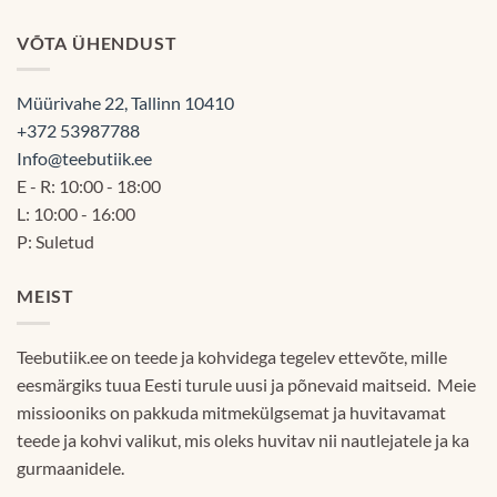
VÕTA ÜHENDUST
Müürivahe 22, Tallinn 10410
+372 53987788
Info@teebutiik.ee
E - R: 10:00 - 18:00
L: 10:00 - 16:00
P: Suletud
MEIST
Teebutiik.ee on teede ja kohvidega tegelev ettevõte, mille
eesmärgiks tuua Eesti turule uusi ja põnevaid maitseid. Meie
missiooniks on pakkuda mitmekülgsemat ja huvitavamat
teede ja kohvi valikut, mis oleks huvitav nii nautlejatele ja ka
gurmaanidele.