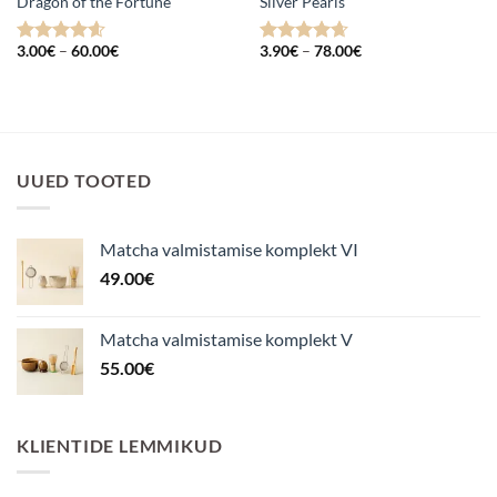
Dragon of the Fortune
Silver Pearls
Hinnavahemik:
Hinnavahemik:
3.00
€
–
60.00
€
3.90
€
–
78.00
€
Hinnanguga
Hinnanguga
3.00€
3.90€
4.6
/ 5
4.67
/ 5
kuni
kuni
60.00€
78.00€
UUED TOOTED
Matcha valmistamise komplekt VI
49.00
€
Matcha valmistamise komplekt V
55.00
€
KLIENTIDE LEMMIKUD