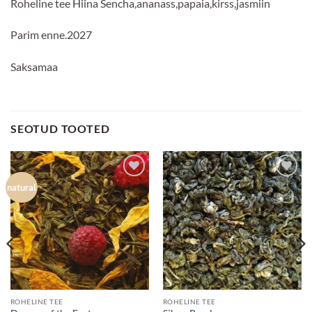
Roheline tee Hiina Sencha,ananass,papaia,kirss,jasmiin
Parim enne.2027
Saksamaa
SEOTUD TOOTED
Lisa
Lisa
natural
lemmikuks
lemmikuks
ROHELINE TEE
ROHELINE TEE