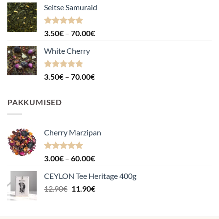
Seitse Samuraid
Hinnanguga
Hinnavahemik:
3.50
€
–
70.00
€
4.88
/ 5
3.50€
White Cherry
kuni
70.00€
Hinnanguga
Hinnavahemik:
3.50
€
–
70.00
€
4.87
/ 5
3.50€
kuni
PAKKUMISED
70.00€
Cherry Marzipan
Hinnanguga
Hinnavahemik:
3.00
€
–
60.00
€
5.00
/ 5
3.00€
CEYLON Tee Heritage 400g
kuni
Algne
Praegune
12.90
€
11.90
€
60.00€
hind
hind
oli:
on:
12.90€.
11.90€.