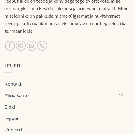
Teebutiik.ee on teede ja kohvidega tegelev ettevõte, mille
eesmärgiks tuua Eesti turule uusi ja põnevaid maitseid. Meie
missiooniks on pakkuda mitmekülgsemat ja huvitavamat
teede ja kohvi valikut, mis oleks huvitav nii nautlejatele ja ka
gurmaanidele.
LEHED
Kontakt
Minu konto
Blogi
E-pood
Uudised