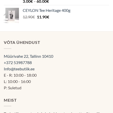
Hinnanguga
Hinnavahemik:
3.00
€
–
60.00
€
5.00
/ 5
3.00€
CEYLON Tee Heritage 400g
kuni
Algne
Praegune
12.90
€
11.90
€
60.00€
hind
hind
oli:
on:
12.90€.
11.90€.
VÕTA ÜHENDUST
Müürivahe 22, Tallinn 10410
+372 53987788
Info@teebutiik.ee
E - R: 10:00 - 18:00
L: 10:00 - 16:00
P: Suletud
MEIST