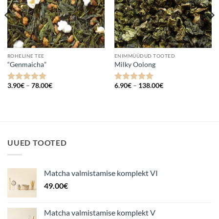
ROHELINE TEE
ENIMMÜÜDUD TOOTED
“Genmaicha”
Milky Oolong
Hinnavahemik:
Hinnavahemik:
3.90
€
–
78.00
€
6.90
€
–
138.00
€
Hinnanguga
Hinnanguga
3.90€
6.90€
5
/ 5
5
/ 5
kuni
kuni
78.00€
138.00€
UUED TOOTED
Matcha valmistamise komplekt VI
49.00
€
Matcha valmistamise komplekt V