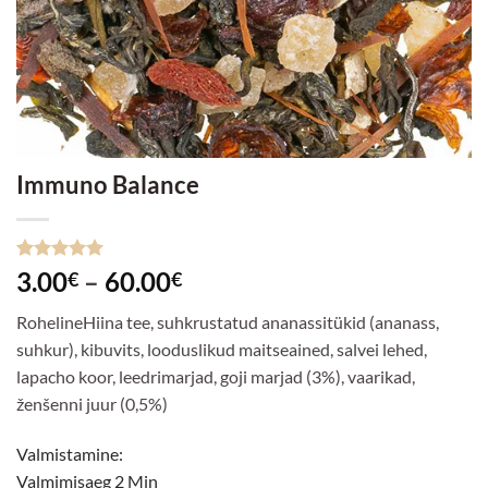
Immuno Balance
Hinnatud
4
Hinnavahemik:
3.00
–
60.00
€
€
5
/5
kliendi
3.00€
hinnangu
RohelineHiina tee, suhkrustatud ananassitükid (ananass,
põhjal
kuni
suhkur), kibuvits, looduslikud maitseained, salvei lehed,
60.00€
lapacho koor, leedrimarjad, goji marjad (3%), vaarikad,
ženšenni juur (0,5%)
Valmistamine:
Valmimisaeg 2 Min