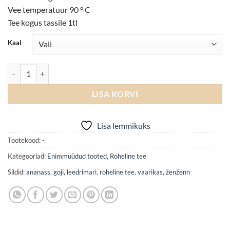
Vee temperatuur 90 ° C
Tee kogus tassile 1tl
Kaal
Immuno Balance kogus
LISA KORVI
Lisa lemmikuks
Tootekood:
-
Kategooriad:
Enimmüüdud tooted
,
Roheline tee
Sildid:
ananass
,
goji
,
leedrimari
,
roheline tee
,
vaarikas
,
ženženn