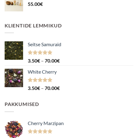
55.00
€
KLIENTIDE LEMMIKUD
Seitse Samuraid
Hinnanguga
Hinnavahemik:
3.50
€
–
70.00
€
4.88
/ 5
3.50€
White Cherry
kuni
70.00€
Hinnanguga
Hinnavahemik:
3.50
€
–
70.00
€
4.87
/ 5
3.50€
kuni
PAKKUMISED
70.00€
Cherry Marzipan