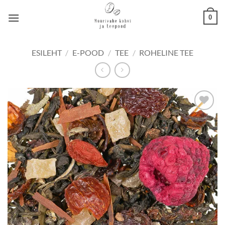
Skip
0
to
content
ESILEHT
/
E-POOD
/
TEE
/
ROHELINE TEE
Lisa
lemmikuks