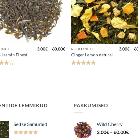
Hinnavahemik:
3.00
€
–
60.00
€
3.00
€
–
6
INE TEE
ROHELINE TEE
3.00€
 Jasmin Finest
Ginger Lemon natural
kuni
60.00€
anguga
Hinnanguga
4
/ 5
5
/ 5
ENTIDE LEMMIKUD
PAKKUMISED
Seitse Samuraid
Wild Cherry
Hin
3.00
€
–
60.00
€