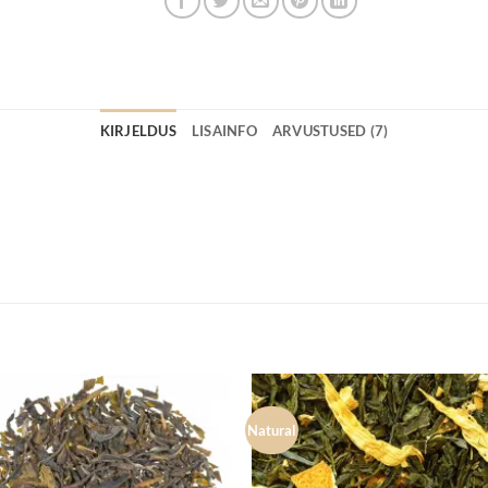
KIRJELDUS
LISAINFO
ARVUSTUSED (7)
Natural
Lisa
Lisa
lemmikuks
lemmik