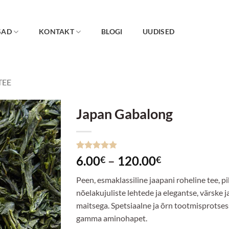
SAD
KONTAKT
BLOGI
UUDISED
TEE
Japan Gabalong
Lisa
lemmikuks
Hinnatud
7
Hinnavahem
6.00
–
120.00
€
€
4.86
/5
6.00€
kliendi
Peen, esmaklassiline jaapani roheline tee, p
hinnangu
kuni
põhjal
nõelakujuliste lehtede ja elegantse, värske j
120.00€
maitsega. Spetsiaalne ja õrn tootmisprotse
gamma aminohapet.