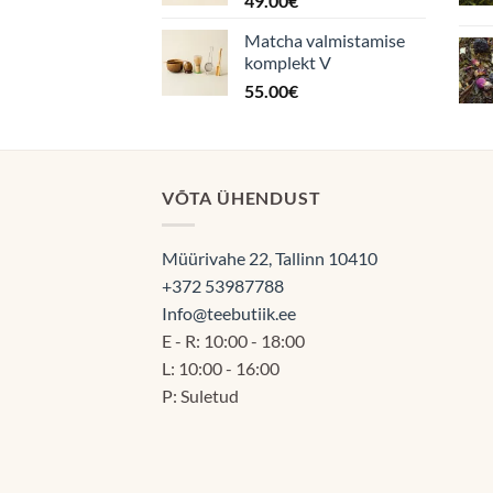
49.00
€
Matcha valmistamise
komplekt V
55.00
€
VÕTA ÜHENDUST
Müürivahe 22, Tallinn 10410
+372 53987788
Info@teebutiik.ee
E - R: 10:00 - 18:00
L: 10:00 - 16:00
P: Suletud