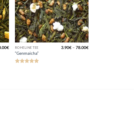
Hinnavahemik:
Hinnavahemik:
0.00
€
3.90
€
–
78.00
€
ROHELINE TEE
3.00€
3.90€
“Genmaicha”
kuni
kuni
60.00€
78.00€
Hinnanguga
5
/ 5
navahemik: