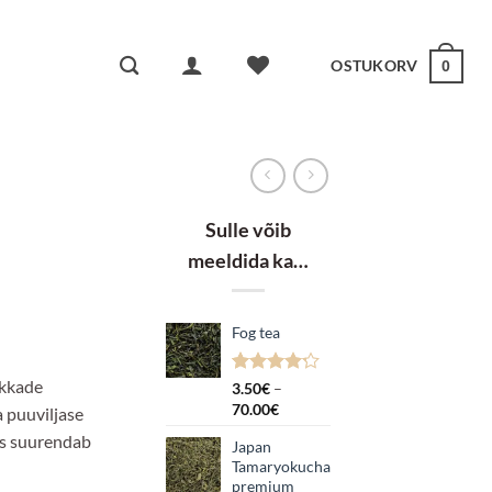
OSTUKORV
0
Sulle võib
meeldida ka…
Fog tea
ik:
ikkade
Hinnatud
5
3.50
€
–
4.20
/5
Hinnavahemik:
70.00
€
a puuviljase
kliendi
3.50€
hinnangu
ss suurendab
Japan
kuni
põhjal
Tamaryokucha
70.00€
premium