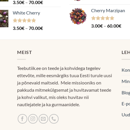
3.0
Hinnanguga
Hinnavahemik:
3.50
€
–
70.00
€
kuni
4.88
/ 5
3.50€
Cherry Marzipan
60.
White Cherry
kuni
70.00€
Hinnanguga
Hin
3.00
€
–
60.00
€
Hinnanguga
Hinnavahemik:
3.50
€
–
70.00
€
5.00
/ 5
3.0
4.87
/ 5
3.50€
kuni
kuni
60.
70.00€
MEIST
LE
Teebutiik.ee on teede ja kohvidega tegelev
Kon
ettevõte, mille eesmärgiks tuua Eesti turule uusi
Min
ja põnevaid maitseid. Meie missiooniks on
pakkuda mitmekülgsemat ja huvitavamat teede
Blog
ja kohvi valikut, mis oleks huvitav nii
E-p
nautlejatele ja ka gurmaanidele.
Uud