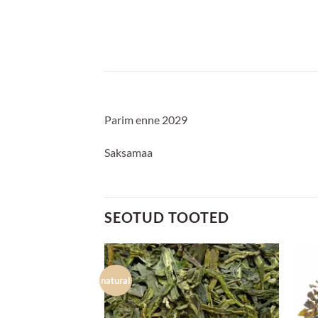
Parim enne 2029
Saksamaa
SEOTUD TOOTED
natural
Lisa
Lisa
lemmikuks
lemmikuks