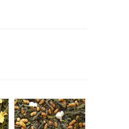
Lisa
uks
lemmikuks