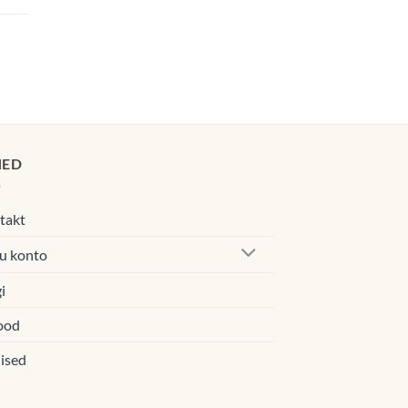
0€
00€
navahemik:
0€
00€
HED
takt
u konto
i
ood
ised