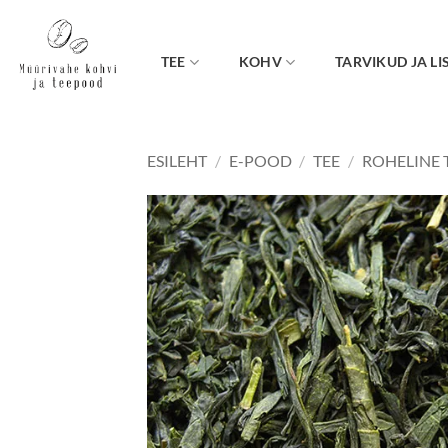
Skip
to
content
TEE
KOHV
TARVIKUD JA LI
ESILEHT
/
E-POOD
/
TEE
/
ROHELINE 