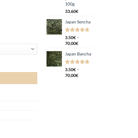
100g
33.60
€
Japan Sencha
Hinnatud
8
3.50
€
–
4.63
/5
Hinnavahemik:
70.00
€
kliendi
3.50€
hinnangu
Japan Bancha
kuni
põhjal
70.00€
Hinnatud
3
3.50
€
–
4.67
/5
Hinnavahemik:
70.00
€
kliendi
3.50€
hinnangu
kuni
põhjal
70.00€