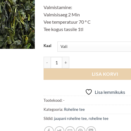
Valmistamine:
Valmisisaeg 2 Min
Vee temperatuur 70 ° C
Tee kogus tassile 1tl
Kaal
Japan Gabalong kogus
LISA KORVI
Lisa lemmikuks
Tootekood:
-
Kategooria:
Roheline tee
Sildid:
jaapani roheline tee
,
roheline tee