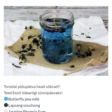
Toredat pidupäeva head sõbrad!!
Teed Eesti Vabariigi sünnipäevaks!
Butterfly pea mild
Lapsang souchong
Jasmine Phoenix Eyes