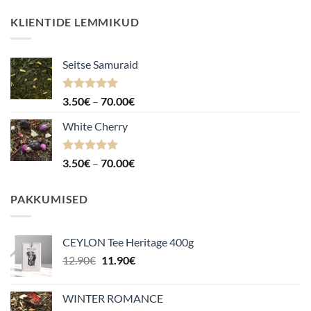
KLIENTIDE LEMMIKUD
Seitse Samuraid
Hinnanguga
Hinnavahemik:
3.50
€
–
70.00
€
4.88
/ 5
3.50€
White Cherry
kuni
70.00€
Hinnanguga
Hinnavahemik:
3.50
€
–
70.00
€
4.87
/ 5
3.50€
kuni
PAKKUMISED
70.00€
CEYLON Tee Heritage 400g
Algne
Praegune
12.90
€
11.90
€
hind
hind
oli:
on:
WINTER ROMANCE
12.90€.
11.90€.