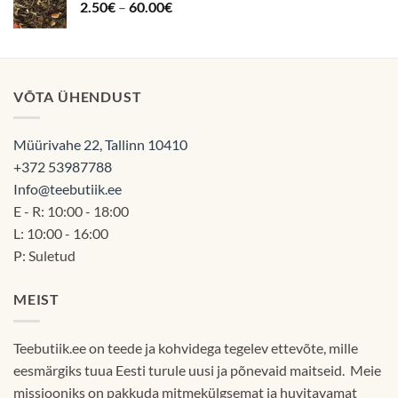
Hinnavahemik:
2.50
€
–
60.00
€
2.50€
kuni
60.00€
VÕTA ÜHENDUST
Müürivahe 22, Tallinn 10410
+372 53987788
Info@teebutiik.ee
E - R: 10:00 - 18:00
L: 10:00 - 16:00
P: Suletud
MEIST
Teebutiik.ee on teede ja kohvidega tegelev ettevõte, mille
eesmärgiks tuua Eesti turule uusi ja põnevaid maitseid. Meie
missiooniks on pakkuda mitmekülgsemat ja huvitavamat