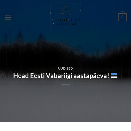
Skip
to
0
content
UUDISED
Head Eesti Vabariigi aastapäeva!