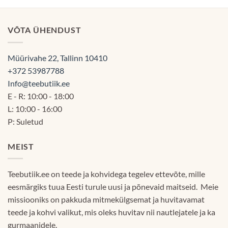
12.90€.
11.90€.
VÕTA ÜHENDUST
Müürivahe 22, Tallinn 10410
+372 53987788
Info@teebutiik.ee
E - R: 10:00 - 18:00
L: 10:00 - 16:00
P: Suletud
MEIST
Teebutiik.ee on teede ja kohvidega tegelev ettevõte, mille
eesmärgiks tuua Eesti turule uusi ja põnevaid maitseid. Meie
missiooniks on pakkuda mitmekülgsemat ja huvitavamat
teede ja kohvi valikut, mis oleks huvitav nii nautlejatele ja ka
gurmaanidele.