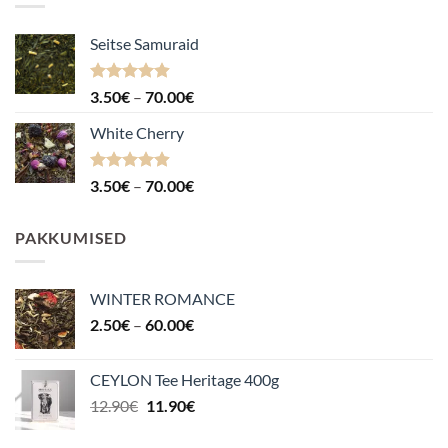
Seitse Samuraid
Hinnanguga
Hinnavahemik:
3.50
€
–
70.00
€
4.88
/ 5
3.50€
White Cherry
kuni
70.00€
Hinnanguga
Hinnavahemik:
3.50
€
–
70.00
€
4.87
/ 5
3.50€
kuni
PAKKUMISED
70.00€
WINTER ROMANCE
Hinnavahemik:
2.50
€
–
60.00
€
2.50€
kuni
CEYLON Tee Heritage 400g
60.00€
Algne
Praegune
12.90
€
11.90
€
hind
hind
oli:
on: