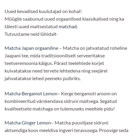
Uued kevadised kuulutajad on kohal!
Müügile saabunud uued orgaanilised klassikalised ning ka
täiesti uued maitsestatud
matchad.
Tutvustame neid lühidalt-
Matcha Japan orgaaniline
– Matcha on jahvatatud roheline
Jaapani tee, mida traditsiooniliselt serveeritakse
teetseremoonia käigus. Pärast teelehtede korjet
kuivatatakse need tervete lehtedena ning seejärel
jahvatatakse lehed peeneks pulbriks.
Matcha Bergamot Lemon
– Kerge bergamoti aroom on
kombineeritud värskendava sidruni maitsega. Segatud
kvaliteetsete matchaga on tulemuseks meeltele pidu!
Matcha Ginger Lemon
– Matcha puuviljase sidruni
aktsendiga koos meeldiva ingveri teravusega. Proovige seda