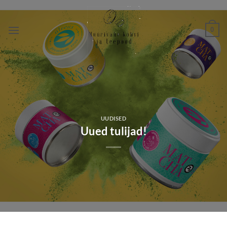
Skip
to
0
content
UUDISED
Uued tulijad!