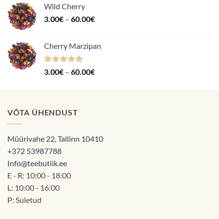
Wild Cherry
Hinnavahemik:
3.00
€
–
60.00
€
3.00€
kuni
Cherry Marzipan
60.00€
Hinnanguga
Hinnavahemik:
3.00
€
–
60.00
€
5.00
/ 5
3.00€
kuni
60.00€
VÕTA ÜHENDUST
Müürivahe 22, Tallinn 10410
+372 53987788
Info@teebutiik.ee
E - R: 10:00 - 18:00
L: 10:00 - 16:00
P: Suletud