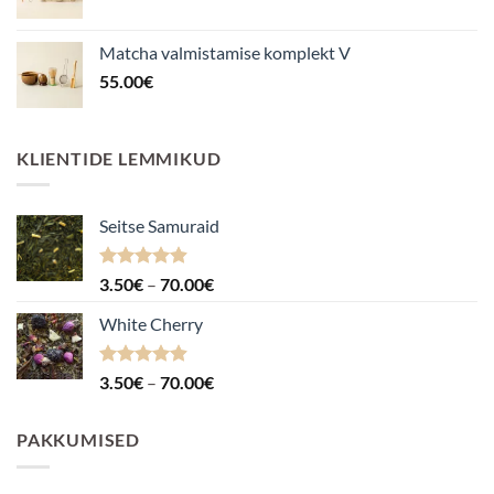
Matcha valmistamise komplekt V
55.00
€
KLIENTIDE LEMMIKUD
Seitse Samuraid
Hinnanguga
Hinnavahemik:
3.50
€
–
70.00
€
4.88
/ 5
3.50€
White Cherry
kuni
70.00€
Hinnanguga
Hinnavahemik:
3.50
€
–
70.00
€
4.87
/ 5
3.50€
kuni
PAKKUMISED
70.00€