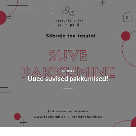
Skip
to
0
content
UUDISED
Uued suvised pakkumised!