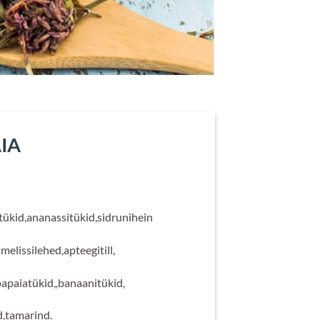
IA
nnavahemik:
40€
ükid,ananassitükid,sidrunihein
ni
.00€
melissilehed,apteegitill,
papaiatükid,,banaanitükid,
d,tamarind.