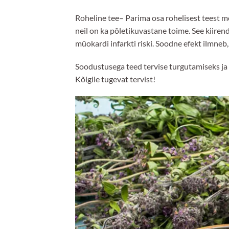
Roheline tee– Parima osa rohelisest teest 
neil on ka põletikuvastane toime. See kiire
müokardi infarkti riski. Soodne efekt ilmneb
Soodustusega teed tervise turgutamiseks ja h
Kõigile tugevat tervist!