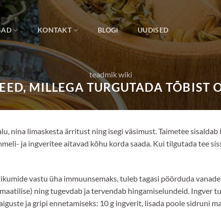
SAD
KONTAKT
BLOGI
UUDISED
teadmik wiki
EED, MILLEGA TURGUTADA TÕBIST 
, nina limaskesta ärritust ning isegi väsimust. Taimetee sisaldab
meli- ja ingveritee aitavad kõhu korda saada. Kui tilgutada tee si
kumide vastu üha immuunsemaks, tuleb tagasi pöörduda vanade rav
reumaatilise) ning tugevdab ja tervendab hingamiselundeid. Ingver
iguste ja gripi ennetamiseks: 10 g ingverit, lisada poole sidruni m