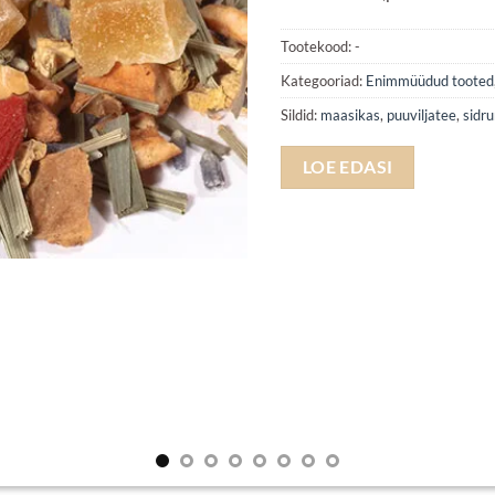
Tootekood:
-
Kategooriad:
Enimmüüdud tooted
Sildid:
maasikas
,
puuviljatee
,
sidr
LOE EDASI