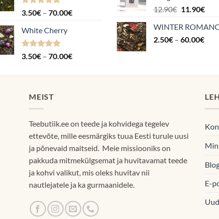
Algne
Pra
12.90
€
11.90
€
Hinnanguga
Hinnavahemik:
3.50
€
–
70.00
€
hind
hin
4.88
/ 5
3.50€
WINTER ROMAN
oli:
on:
White Cherry
kuni
Hin
2.50
€
–
12.90€.
60.00
€
11.9
70.00€
2.5
Hinnanguga
Hinnavahemik:
3.50
€
–
70.00
€
kuni
4.87
/ 5
3.50€
60.
kuni
70.00€
MEIST
LE
Teebutiik.ee on teede ja kohvidega tegelev
Kon
ettevõte, mille eesmärgiks tuua Eesti turule uusi
Min
ja põnevaid maitseid. Meie missiooniks on
pakkuda mitmekülgsemat ja huvitavamat teede
Blog
ja kohvi valikut, mis oleks huvitav nii
E-p
nautlejatele ja ka gurmaanidele.
Uud