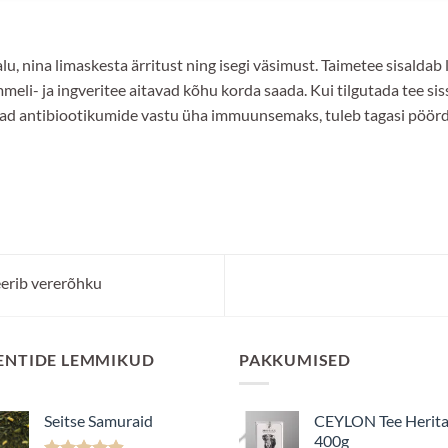
, nina limaskesta ärritust ning isegi väsimust. Taimetee sisaldab
meli- ja ingveritee aitavad kõhu korda saada. Kui tilgutada tee si
vad antibiootikumide vastu üha immuunsemaks, tuleb tagasi pöörd
eerib vererõhku
ENTIDE LEMMIKUD
PAKKUMISED
Seitse Samuraid
CEYLON Tee Herit
400g