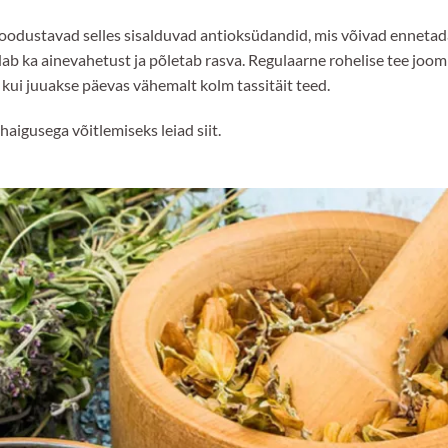
moodustavad selles sisalduvad antioksüdandid, mis võivad ennetad
ndab ka ainevahetust ja põletab rasva. Regulaarne rohelise tee joo
, kui juuakse päevas vähemalt kolm tassitäit teed.
aigusega võitlemiseks leiad siit.