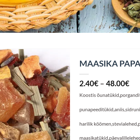
MAASIKA PAPA
Hi
2.40
€
–
48.00
€
2.
Koostis õunatükid,porgandit
ku
48
punapeeditükid,aniis,sidruni
harilik köömen,stevialehed,
maasikatükid,päevalillelehe