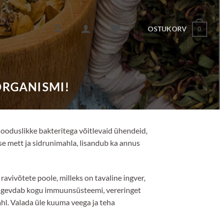
OSTUKORV
0
ORGANISMI!
 looduslikke bakteritega võitlevaid ühendeid,
sse mett ja sidrunimahla, lisandub ka annus
ivõtete poole, milleks on tavaline ingver,
 tugevdab kogu immuunsüsteemi, vereringet
ahl. Valada üle kuuma veega ja teha