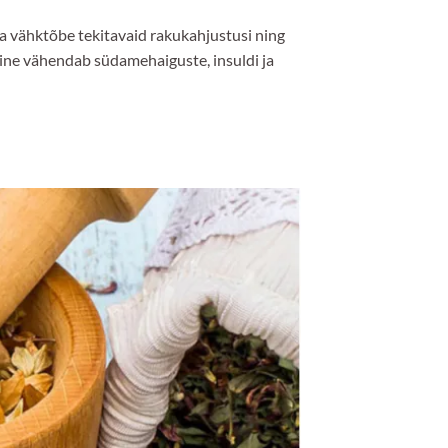
a vähktõbe tekitavaid rakukahjustusi ning
mine vähendab südamehaiguste, insuldi ja