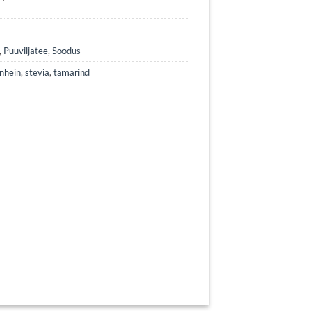
,
Puuviljatee
,
Soodus
unhein
,
stevia
,
tamarind