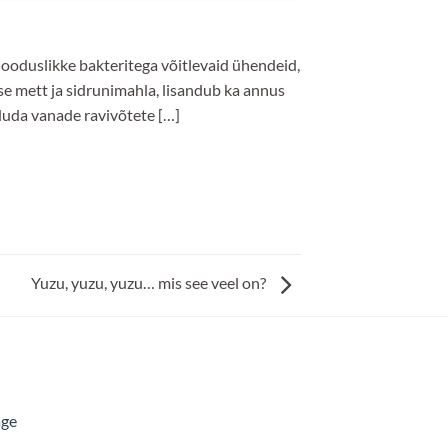
 looduslikke bakteritega võitlevaid ühendeid,
sse mett ja sidrunimahla, lisandub ka annus
uda vanade ravivõtete […]
Yuzu, yuzu, yuzu… mis see veel on?
age