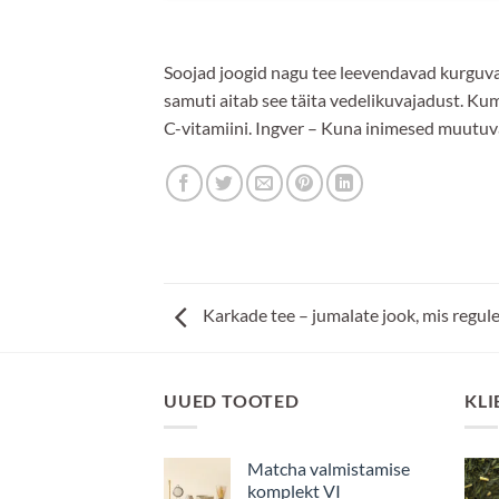
Soojad joogid nagu tee leevendavad kurguvalu
samuti aitab see täita vedelikuvajadust. Kum
C-vitamiini. Ingver – Kuna inimesed muutu
Karkade tee – jumalate jook, mis regul
UUED TOOTED
KLI
Matcha valmistamise
komplekt VI