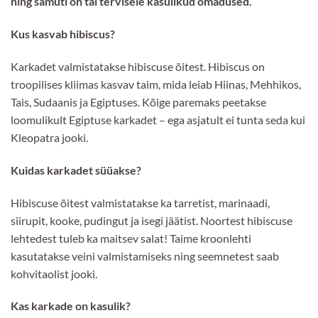
ning samuti on tal tervisele kasulikud omadused.
Kus kasvab hibiscus?
Karkadet valmistatakse hibiscuse õitest. Hibiscus on
troopilises kliimas kasvav taim, mida leiab Hiinas, Mehhikos,
Tais, Sudaanis ja Egiptuses. Kõige paremaks peetakse
loomulikult Egiptuse karkadet – ega asjatult ei tunta seda kui
Kleopatra jooki.
Kuidas karkadet süüakse?
Hibiscuse õitest valmistatakse ka tarretist, marinaadi,
siirupit, kooke, pudingut ja isegi jäätist. Noortest hibiscuse
lehtedest tuleb ka maitsev salat! Taime kroonlehti
kasutatakse veini valmistamiseks ning seemnetest saab
kohvitaolist jooki.
Kas karkade on kasulik?