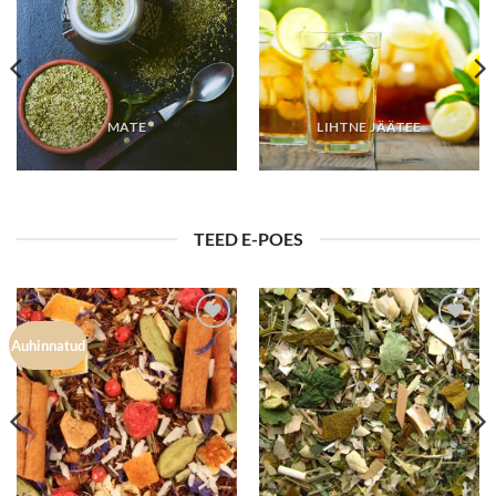
MATE
LIHTNE JÄÄTEE
TEED E-POES
Lisa
Lisa
Auhinnatud
lemmikuks
lemmikuks