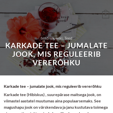
Skip
to
0
content
teadmik wiki
,
Teed
KARKADE TEE – JUMALATE
JOOK, MIS REGULEERIB
VERERÕHKU
Karkade tee – jumalate jook, mis reguleerib vererõhku
Karkade tee (Hibiskus) , suurepärase maitsega jook, on
viimastel aastatel muutumas aina populaarsemaks. See
magushapu jook on värskendava ja janu kustutava toimega