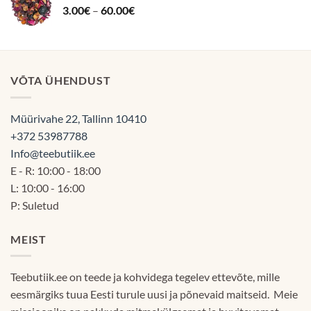
Hinnavahemik:
3.00
€
–
60.00
€
3.00€
kuni
60.00€
VÕTA ÜHENDUST
Müürivahe 22, Tallinn 10410
+372 53987788
Info@teebutiik.ee
E - R: 10:00 - 18:00
L: 10:00 - 16:00
P: Suletud
MEIST
Teebutiik.ee on teede ja kohvidega tegelev ettevõte, mille
eesmärgiks tuua Eesti turule uusi ja põnevaid maitseid. Meie