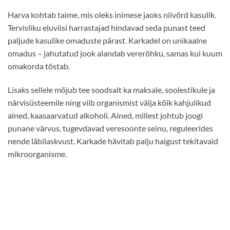
Harva kohtab taime, mis oleks inimese jaoks niivõrd kasulik.
Tervisliku eluviisi harrastajad hindavad seda punast teed
paljude kasulike omaduste pärast. Karkadel on unikaalne
omadus – jahutatud jook alandab vererõhku, samas kui kuum
omakorda tõstab.
Lisaks sellele mõjub tee soodsalt ka maksale, soolestikule ja
närvisüsteemile ning viib organismist välja kõik kahjulikud
ained, kaasaarvatud alkoholi. Ained, millest johtub joogi
punane värvus, tugevdavad veresoonte seinu, reguleerides
nende läbilaskvust. Karkade hävitab palju haigust tekitavaid
mikroorganisme.