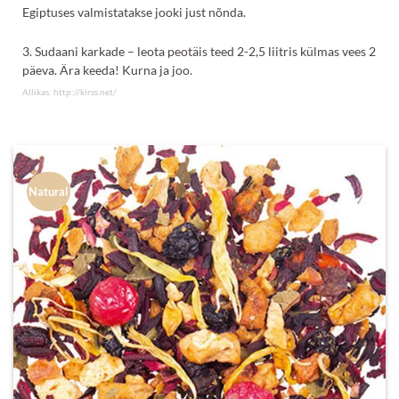
Egiptuses valmistatakse jooki just nõnda.
3. Sudaani karkade – leota peotäis teed 2-2,5 liitris külmas vees 2
päeva. Ära keeda! Kurna ja joo.
Allikas:
http://kirss.net/
Natural