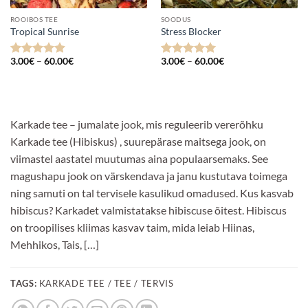
ROOIBOS TEE
SOODUS
Tropical Sunrise
Stress Blocker
Hinnavahemik:
Hinnavahemik:
3.00
€
–
60.00
€
3.00
€
–
60.00
€
Hinnanguga
Hinnanguga
3.00€
3.00€
4.8
/ 5
5
/ 5
kuni
kuni
60.00€
60.00€
Karkade tee – jumalate jook, mis reguleerib vererõhku
Karkade tee (Hibiskus) , suurepärase maitsega jook, on
viimastel aastatel muutumas aina populaarsemaks. See
magushapu jook on värskendava ja janu kustutava toimega
ning samuti on tal tervisele kasulikud omadused. Kus kasvab
hibiscus? Karkadet valmistatakse hibiscuse õitest. Hibiscus
on troopilises kliimas kasvav taim, mida leiab Hiinas,
Mehhikos, Tais, […]
TAGS:
KARKADE TEE / TEE / TERVIS