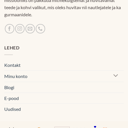
missiooniks on pakkuda mitmekülgsemat ja huvitavamat
teede ja kohvi valikut, mis oleks huvitav nii nautlejatele ja ka
gurmaanidele.
LEHED
Kontakt
Minu konto
Blogi
E-pood
Uudised