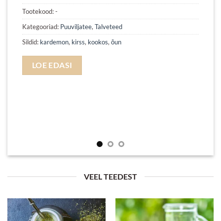
Tootekood:
-
Kategooriad:
Puuviljatee
,
Talveteed
Sildid:
kardemon
,
kirss
,
kookos
,
õun
LOE EDASI
VEEL TEEDEST