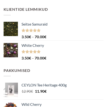
KLIENTIDE LEMMIKUD
Seitse Samuraid
Hinnanguga
Hinnavahemik:
3.50
€
–
70.00
€
4.88
/ 5
3.50€
White Cherry
kuni
70.00€
Hinnanguga
Hinnavahemik:
3.50
€
–
70.00
€
4.87
/ 5
3.50€
kuni
PAKKUMISED
70.00€
CEYLON Tee Heritage 400g
Algne
Praegune
12.90
€
11.90
€
hind
hind
oli:
on:
Wild Cherry
12.90€.
11.90€.