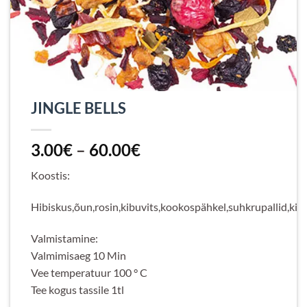
JINGLE BELLS
Hinnavahemik:
3.00
€
–
60.00
€
3.00€
Koostis:
kuni
60.00€
Hibiskus,õun,rosin,kibuvits,kookospähkel,suhkrupallid,kir
Valmistamine:
Valmimisaeg 10 Min
Vee temperatuur 100 ° C
Tee kogus tassile 1tl