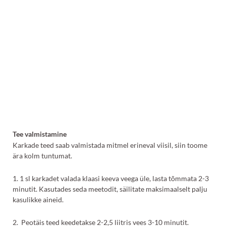
Tee valmistamine
Karkade teed saab valmistada mitmel erineval viisil, siin toome
ära kolm tuntumat.
1. 1 sl karkadet valada klaasi keeva veega üle, lasta tõmmata 2-3
minutit. Kasutades seda meetodit, säilitate maksimaalselt palju
kasulikke aineid.
2. Peotäis teed keedetakse 2-2,5 liitris vees 3-10 minutit.