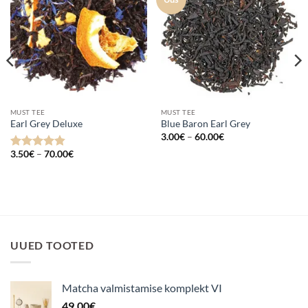
lemmikuks
lemmikuks
MUST TEE
MUST TEE
Earl Grey Deluxe
Blue Baron Earl Grey
Hinnavahemik:
3.00
€
–
60.00
€
3.00€
Hinnavahemik:
kuni
3.50
€
–
70.00
€
Hinnanguga
3.50€
60.00€
4.8
/ 5
kuni
70.00€
UUED TOOTED
Matcha valmistamise komplekt VI
49.00
€