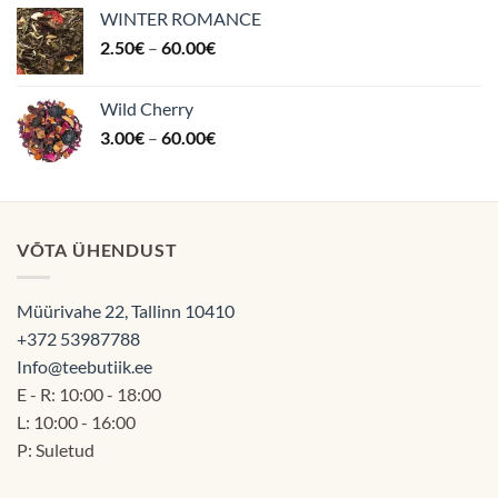
WINTER ROMANCE
Hinnavahemik:
2.50
€
–
60.00
€
2.50€
kuni
Wild Cherry
60.00€
Hinnavahemik:
3.00
€
–
60.00
€
3.00€
kuni
60.00€
VÕTA ÜHENDUST
Müürivahe 22, Tallinn 10410
+372 53987788
Info@teebutiik.ee
E - R: 10:00 - 18:00
L: 10:00 - 16:00
P: Suletud