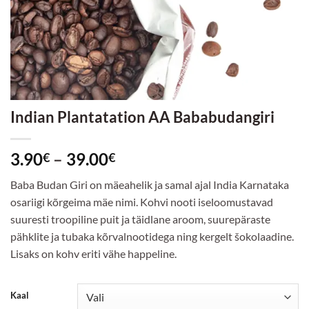
Indian Plantatation AA Bababudangiri
Hinnavahemik:
3.90
–
39.00
€
€
3.90€
Baba Budan Giri on mäeahelik ja samal ajal India Karnataka
kuni
osariigi kõrgeima mäe nimi. Kohvi nooti iseloomustavad
39.00€
suuresti troopiline puit ja täidlane aroom, suurepäraste
pähklite ja tubaka kõrvalnootidega ning kergelt šokolaadine.
Lisaks on kohv eriti vähe happeline.
Kaal