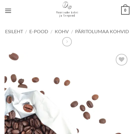
Skip
0
to
content
ESILEHT
/
E-POOD
/
KOHV
/
PÄRITOLUMAA KOHVID
Lisa
lemmikuks