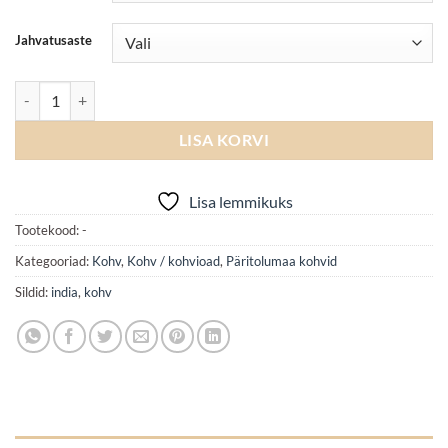
Jahvatusaste
Indian Plantatation AA Bababudangiri kogus
LISA KORVI
Lisa lemmikuks
Tootekood:
-
Kategooriad:
Kohv
,
Kohv / kohvioad
,
Päritolumaa kohvid
Sildid:
india
,
kohv