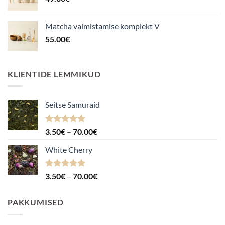
Matcha valmistamise komplekt V
55.00
€
KLIENTIDE LEMMIKUD
Seitse Samuraid
Hinnanguga
Hinnavahemik:
3.50
€
–
70.00
€
4.88
/ 5
3.50€
White Cherry
kuni
70.00€
Hinnanguga
Hinnavahemik:
3.50
€
–
70.00
€
4.87
/ 5
3.50€
kuni
PAKKUMISED
70.00€